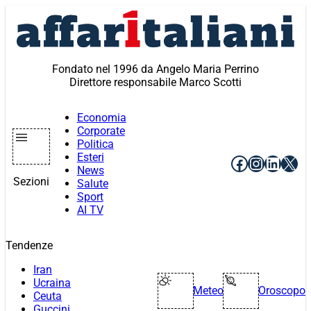
Vai
al
contenuto
Fondato nel 1996 da Angelo Maria Perrino
Direttore responsabile Marco Scotti
Economia
Corporate
Politica
Esteri
Facebook
Instagr
Linke
X
News
Sezioni
Salute
Sport
AI TV
Tendenze
Iran
Ucraina
Meteo
Oroscopo
Ceuta
Guccini