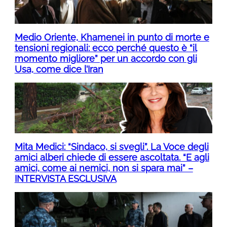
Medio Oriente, Khamenei in punto di morte e
tensioni regionali: ecco perché questo è “il
momento migliore” per un accordo con gli
Usa, come dice l’Iran
Mita Medici: “Sindaco, si svegli”. La Voce degli
amici alberi chiede di essere ascoltata. “E agli
amici, come ai nemici, non si spara mai” –
INTERVISTA ESCLUSIVA