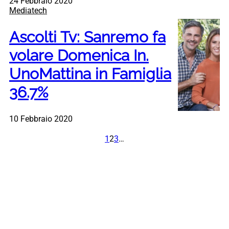
24 Febbraio 2020
Mediatech
Ascolti Tv: Sanremo fa
volare Domenica In.
UnoMattina in Famiglia
36.7%
10 Febbraio 2020
1
2
3
…