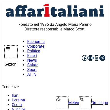
Vai
al
contenuto
Fondato nel 1996 da Angelo Maria Perrino
Direttore responsabile Marco Scotti
Economia
Corporate
Politica
Esteri
Facebook
Instagr
Linke
X
News
Sezioni
Salute
Sport
AI TV
Tendenze
Iran
Ucraina
Meteo
Oroscopo
Ceuta
Guccini