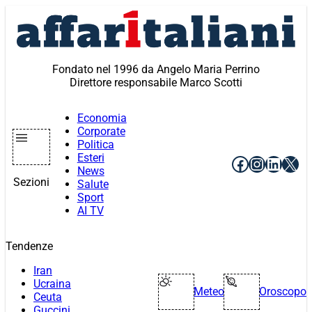
Vai
al
contenuto
Fondato nel 1996 da Angelo Maria Perrino
Direttore responsabile Marco Scotti
Economia
Corporate
Politica
Esteri
Facebook
Instagr
Linke
X
News
Sezioni
Salute
Sport
AI TV
Tendenze
Iran
Ucraina
Meteo
Oroscopo
Ceuta
Guccini