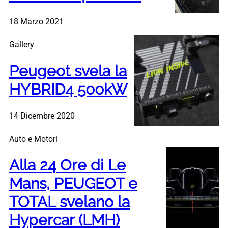
18 Marzo 2021
Gallery
Peugeot svela la
HYBRID4 500kW
14 Dicembre 2020
Auto e Motori
Alla 24 Ore di Le
Mans, PEUGEOT e
TOTAL svelano la
Hypercar (LMH)