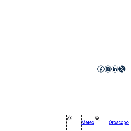
Facebook
Instagr
Linke
X
Meteo
Oroscopo