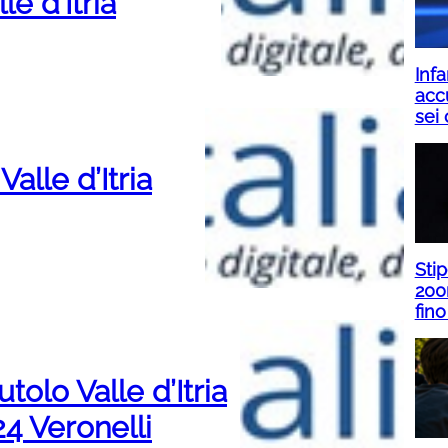
le d’Itria
Infa
acc
sei 
Valle d’Itria
Sti
200
fino
tolo Valle d’Itria
4 Veronelli