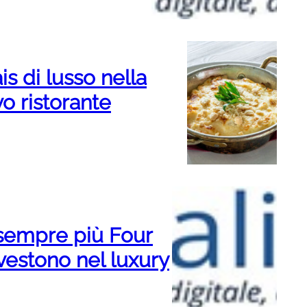
ais di lusso nella
vo ristorante
e sempre più Four
estono nel luxury