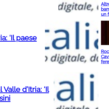
Altr
bam
un f
ia: ‘Il paese
Rocc
Cava
fere
alle d’Itria: ‘Il
sini