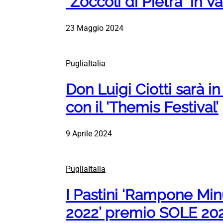
“Zoccoli di Pietra” in Val
23 Maggio 2024
PugliaItalia
Don Luigi Ciotti sarà in 
con il ‘Themis Festival’
9 Aprile 2024
PugliaItalia
I Pastini ‘Rampone Minu
2022’ premio SOLE 202