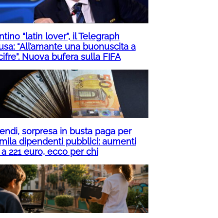
ntino “latin lover”, il Telegraph
usa: “All’amante una buonuscita a
cifre”. Nuova bufera sulla FIFA
pendi, sorpresa in busta paga per
mila dipendenti pubblici: aumenti
 a 221 euro, ecco per chi