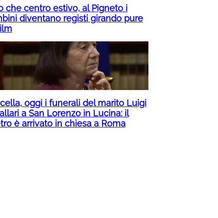
o che centro estivo, al Pigneto i
bini diventano registi girando pure
ilm
ella, oggi i funerali del marito Luigi
llari a San Lorenzo in Lucina: il
tro è arrivato in chiesa a Roma