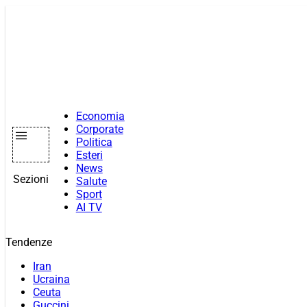
Vai
al
contenuto
Economia
Corporate
Politica
Esteri
News
Sezioni
Salute
Sport
AI TV
Tendenze
Iran
Ucraina
Ceuta
Guccini