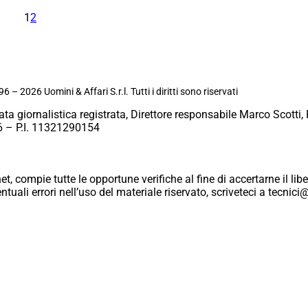
1
2
6 – 2026 Uomini & Affari S.r.l. Tutti i diritti sono riservati
ata giornalistica registrata, Direttore responsabile Marco Scotti, 
 – P.I. 11321290154
et, compie tutte le opportune verifiche al fine di accertarne il libe
eventuali errori nell’uso del materiale riservato, scriveteci a tecn