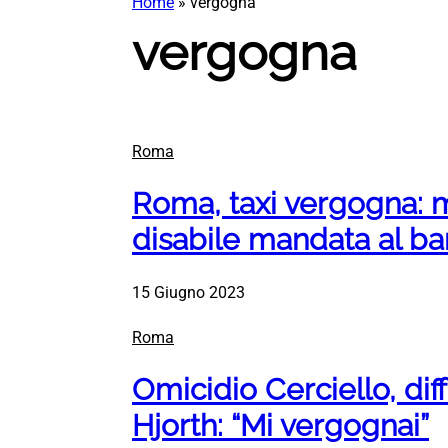
Home
»
vergogna
vergogna
Roma
Roma, taxi vergogna: 
disabile mandata al b
15 Giugno 2023
Roma
Omicidio Cerciello, dif
Hjorth: “Mi vergognai”