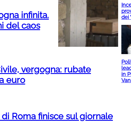
Inc
prov
gna infinita.
dei 
i del caos
Poli
ivile, vergogna: rubate
lead
in P
la euro
Vann
si di Roma finisce sul giornale