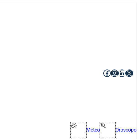
Facebook
Instagr
Linke
X
Meteo
Oroscopo