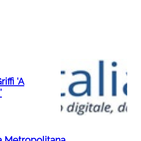
ffi ‘A
’
à Metropolitana