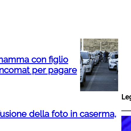
mamma con figlio
ancomat per pagare
Le
fusione della foto in caserma,