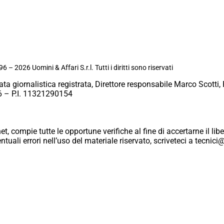
6 – 2026 Uomini & Affari S.r.l. Tutti i diritti sono riservati
ata giornalistica registrata, Direttore responsabile Marco Scotti, 
 – P.I. 11321290154
et, compie tutte le opportune verifiche al fine di accertarne il libe
eventuali errori nell’uso del materiale riservato, scriveteci a tecn