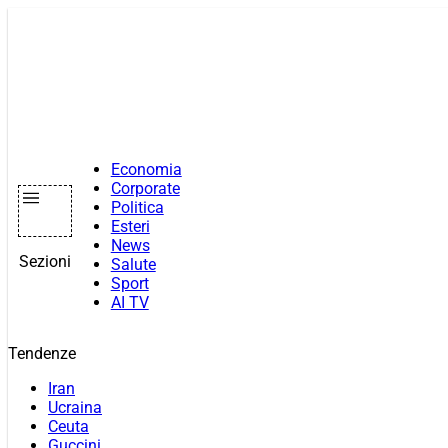
Vai
al
contenuto
Economia
Corporate
Politica
Esteri
News
Sezioni
Salute
Sport
AI TV
Tendenze
Iran
Ucraina
Ceuta
Guccini