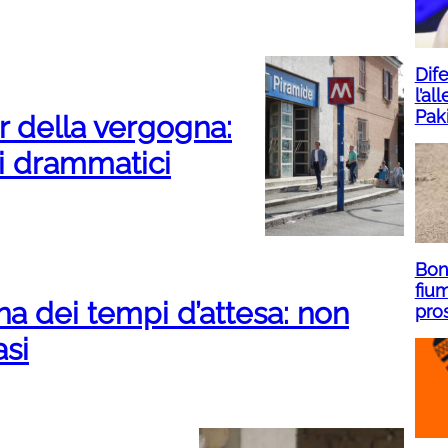
Dife
l’al
Pak
er della vergogna:
di drammatici
Bone
fium
na dei tempi d’attesa: non
pro
asi