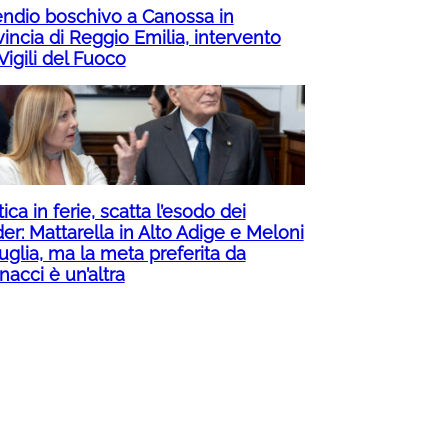
endio boschivo a Canossa in
incia di Reggio Emilia, intervento
Vigili del Fuoco
tica in ferie, scatta l’esodo dei
er: Mattarella in Alto Adige e Meloni
uglia, ma la meta preferita da
acci è un’altra