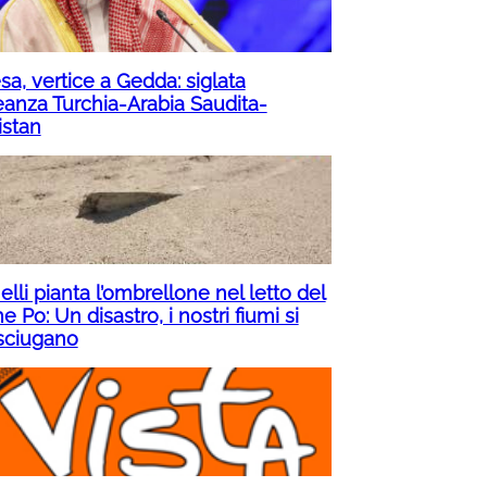
sa, vertice a Gedda: siglata
leanza Turchia-Arabia Saudita-
istan
lli pianta l’ombrellone nel letto del
e Po: Un disastro, i nostri fiumi si
sciugano