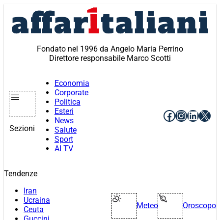
Vai
al
contenuto
Fondato nel 1996 da Angelo Maria Perrino
Direttore responsabile Marco Scotti
Economia
Corporate
Politica
Esteri
Facebook
Instagr
Linke
X
News
Sezioni
Salute
Sport
AI TV
Tendenze
Iran
Ucraina
Meteo
Oroscopo
Ceuta
Guccini