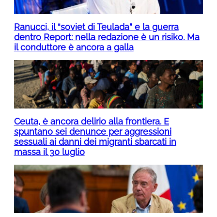
Ranucci, il “soviet di Teulada” e la guerra
dentro Report: nella redazione è un risiko. Ma
il conduttore è ancora a galla
Ceuta, è ancora delirio alla frontiera. E
spuntano sei denunce per aggressioni
sessuali ai danni dei migranti sbarcati in
massa il 30 luglio