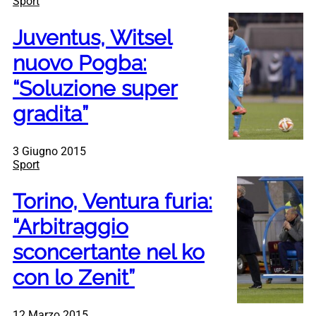
Sport
Juventus, Witsel
nuovo Pogba:
“Soluzione super
gradita”
3 Giugno 2015
Sport
Torino, Ventura furia:
“Arbitraggio
sconcertante nel ko
con lo Zenit”
12 Marzo 2015