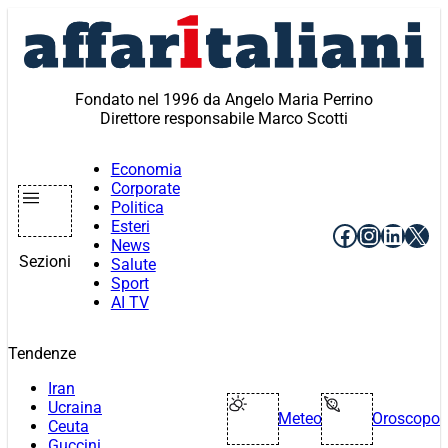
Vai
al
contenuto
Fondato nel 1996 da Angelo Maria Perrino
Direttore responsabile Marco Scotti
Economia
Corporate
Politica
Esteri
Facebook
Instagr
Linke
X
News
Sezioni
Salute
Sport
AI TV
Tendenze
Iran
Ucraina
Meteo
Oroscopo
Ceuta
Guccini