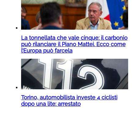
La tonnellata che vale cinque: il carbonio
può rilanciare il Piano Mattei. Ecco come
l’Europa può farcela
Torino, automobilista investe 4 ciclisti
dopo una lite: arrestato