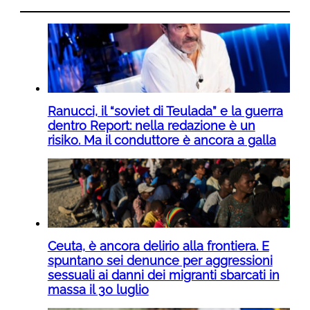
Ranucci, il “soviet di Teulada” e la guerra
dentro Report: nella redazione è un
risiko. Ma il conduttore è ancora a galla
Ceuta, è ancora delirio alla frontiera. E
spuntano sei denunce per aggressioni
sessuali ai danni dei migranti sbarcati in
massa il 30 luglio