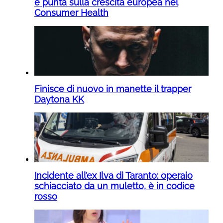
e punta sulla crescita europea nel
Consumer Health
Finisce di nuovo in manette il trapper
Daytona KK
Incidente all’ex Ilva di Taranto: operaio
schiacciato da un muletto, è in codice
rosso