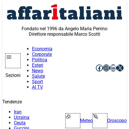
Vai
al
contenuto
Fondato nel 1996 da Angelo Maria Perrino
Direttore responsabile Marco Scotti
Economia
Corporate
Politica
Esteri
Facebook
Instagr
Linke
X
News
Sezioni
Salute
Sport
AI TV
Tendenze
Iran
Ucraina
Meteo
Oroscopo
Ceuta
Guccini