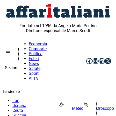
Vai
al
contenuto
Fondato nel 1996 da Angelo Maria Perrino
Direttore responsabile Marco Scotti
Economia
Corporate
Politica
Esteri
Facebook
Instagr
Linke
X
News
Sezioni
Salute
Sport
AI TV
Tendenze
Iran
Ucraina
Meteo
Oroscopo
Ceuta
Guccini