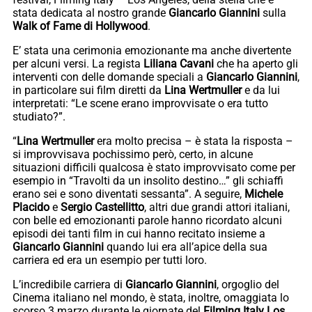
stata dedicata al nostro grande
Giancarlo Giannini
sulla
Walk of Fame di Hollywood
.
E’ stata una cerimonia emozionante ma anche divertente
per alcuni versi. La regista
Liliana Cavani
che ha aperto gli
interventi con delle domande speciali a
Giancarlo Giannini
,
in particolare sui film diretti da
Lina Wertmuller
e da lui
interpretati: “Le scene erano improvvisate o era tutto
studiato?”.
“
Lina Wertmuller
era molto precisa – è stata la risposta –
si improvvisava pochissimo però, certo, in alcune
situazioni difficili qualcosa è stato improvvisato come per
esempio in “Travolti da un insolito destino…” gli schiaffi
erano sei e sono diventati sessanta”. A seguire,
Michele
Placido
e
Sergio Castellitto
, altri due grandi attori italiani,
con belle ed emozionanti parole hanno ricordato alcuni
episodi dei tanti film in cui hanno recitato insieme a
Giancarlo Giannini
quando lui era all’apice della sua
carriera ed era un esempio per tutti loro.
L’incredibile carriera di
Giancarlo Giannini
, orgoglio del
Cinema italiano nel mondo, è stata, inoltre, omaggiata lo
scorso 3 marzo durante le giornate del
Filming Italy Los