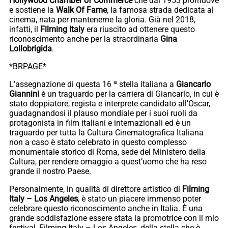
Hollywood Chamber of Commerce
che dal 1953 promuove
e sostiene la
Walk Of Fame
, la famosa strada dedicata al
cinema, nata per mantenerne la gloria. Già nel 2018,
infatti, il
Filming Italy
era riuscito ad ottenere questo
riconoscimento anche per la straordinaria
Gina
Lollobrigida
.
*BRPAGE*
L’assegnazione di questa 16 ª stella italiana a
Giancarlo
Giannini
è un traguardo per la carriera di Giancarlo, in cui è
stato doppiatore, regista e interprete candidato all’Oscar,
guadagnandosi il plauso mondiale per i suoi ruoli da
protagonista in film italiani e internazionali ed è un
traguardo per tutta la Cultura Cinematografica Italiana
non a caso è stato celebrato in questo complesso
monumentale storico di Roma, sede del Ministero della
Cultura, per rendere omaggio a quest’uomo che ha reso
grande il nostro Paese.
Personalmente, in qualità di direttore artistico di
Filming
Italy – Los Angeles
, è stato un piacere immenso poter
celebrare questo riconoscimento anche in Italia. È una
grande soddisfazione essere stata la promotrice con il mio
festival, Filming Italy – Los Angeles, della stella che è