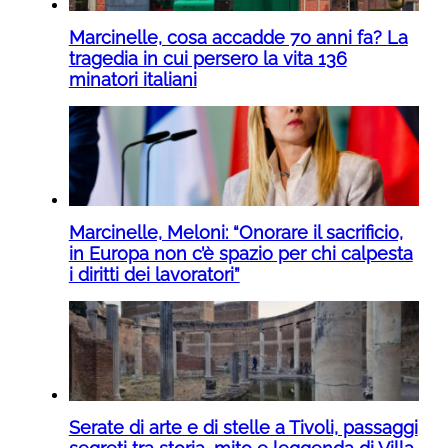
Marcinelle, cosa accadde 70 anni fa? La
tragedia in cui persero la vita 136
minatori italiani
Marcinelle, Meloni: “Onorare il sacrificio,
in Europa non c’è spazio per chi calpesta
i diritti dei lavoratori”
Serate di arte e di stelle a Tivoli, passaggi