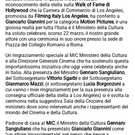
riconoscimento della stella sulla
Walk of Fame di
Hollywood
che la Camera di Commercio di Los Angeles,
promossa da
Filming Italy Los Angeles
, ha conferito a
Giancarlo Giannini
per la categoria
Motion Pictures
, è una
gioiosa realtà per tutta l’Italia e il Ministero della Cultura
ha voluto celebrare, scorso 22 marzo, il nostro grande
attore con una cerimonia in suo onore presso la sede di
Piazza del Collegio Romano a Roma.
Un ringraziamento speciale al MiC Ministero della Cultura
e alla Direzione Generale Cinema che ha sostenuto questa
importantissima iniziativa che oggi viene celebrata anche
in Italia. Alla presenza del Ministro
Gennaro Sangiuliano
,
del Sottosegretario
Vittorio Sgarbi
e del Sottosegretario
Gianmarco Mazzi
, (il sottosegretario
Lucia Borgonzoni
a
cui vanno i miei ringraziamenti per la sua presenza alla
consegna ufficiale della stella a Los Angeles) si è svolta la
cerimonia nella suggestiva Sala della Crociera del
ministero dove sono intervenuti anche i rappresentanti del
mondo del Cinema e della Cultura.
Padrone di casa al
MiC
, il Ministro della Cultura
Gennaro
Sangiuliano
che ha presentato
Giancarlo Giannini
come
“un attore ‘rinascimentale’, nel senso che riesce a