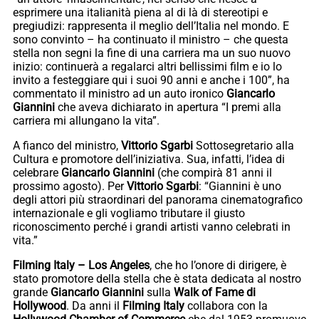
esprimere una italianità piena al di là di stereotipi e
pregiudizi: rappresenta il meglio dell’Italia nel mondo. E
sono convinto – ha continuato il ministro – che questa
stella non segni la fine di una carriera ma un suo nuovo
inizio: continuerà a regalarci altri bellissimi film e io lo
invito a festeggiare qui i suoi 90 anni e anche i 100”, ha
commentato il ministro ad un auto ironico
Giancarlo
Giannini
che aveva dichiarato in apertura “I premi alla
carriera mi allungano la vita”.
A fianco del ministro,
Vittorio Sgarbi
Sottosegretario alla
Cultura e promotore dell’iniziativa. Sua, infatti, l’idea di
celebrare
Giancarlo Giannini
(che compirà 81 anni il
prossimo agosto). Per
Vittorio Sgarbi
: “Giannini è uno
degli attori più straordinari del panorama cinematografico
internazionale e gli vogliamo tributare il giusto
riconoscimento perché i grandi artisti vanno celebrati in
vita.”
Filming Italy – Los Angeles
, che ho l’onore di dirigere, è
stato promotore della stella che è stata dedicata al nostro
grande
Giancarlo
Giannini
sulla
Walk of Fame di
Hollywood
. Da anni il
Filming Italy
collabora con la