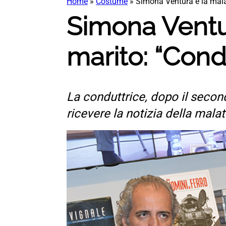
Home
»
Costume
»
Simona Ventura e la malat
Simona Ventur
marito: “Cond
La conduttrice, dopo il secon
ricevere la notizia della mal