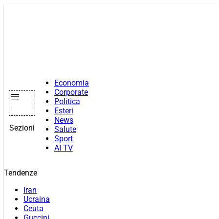
Vai
al
contenuto
Economia
Corporate
Politica
Esteri
News
Sezioni
Salute
Sport
AI TV
Tendenze
Iran
Ucraina
Ceuta
Guccini