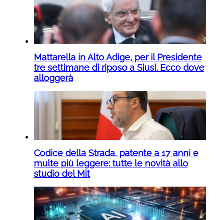
Mattarella in Alto Adige, per il Presidente
tre settimane di riposo a Siusi. Ecco dove
alloggerà
Codice della Strada, patente a 17 anni e
multe più leggere: tutte le novità allo
studio del Mit