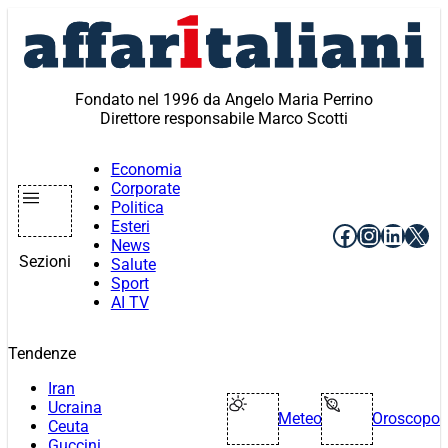
Vai
al
contenuto
Fondato nel 1996 da Angelo Maria Perrino
Direttore responsabile Marco Scotti
Economia
Corporate
Politica
Esteri
Facebook
Instagr
Linke
X
News
Sezioni
Salute
Sport
AI TV
Tendenze
Iran
Ucraina
Meteo
Oroscopo
Ceuta
Guccini