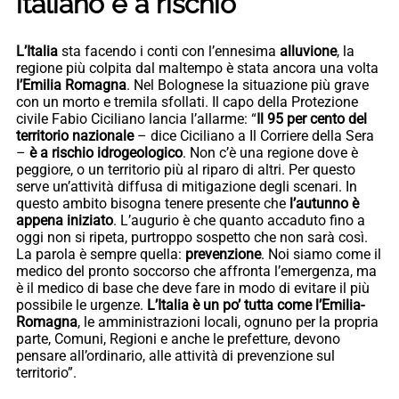
italiano è a rischio”
L’Italia
sta facendo i conti con l’ennesima
alluvione
, la
regione più colpita dal maltempo è stata ancora una volta
l’Emilia Romagna
. Nel Bolognese la situazione più grave
con un morto e tremila sfollati. Il capo della Protezione
civile Fabio Ciciliano lancia l’allarme: “
Il 95 per cento del
territorio nazionale
– dice Ciciliano a Il Corriere della Sera
–
è a rischio idrogeologico
. Non c’è una regione dove è
peggiore, o un territorio più al riparo di altri. Per questo
serve un’attività diffusa di mitigazione degli scenari. In
questo ambito bisogna tenere presente che
l’autunno è
appena iniziato
. L’augurio è che quanto accaduto fino a
oggi non si ripeta, purtroppo sospetto che non sarà così.
La parola è sempre quella:
prevenzione
. Noi siamo come il
medico del pronto soccorso che affronta l’emergenza, ma
è il medico di base che deve fare in modo di evitare il più
possibile le urgenze.
L’Italia è un po’ tutta come l’Emilia-
Romagna
, le amministrazioni locali, ognuno per la propria
parte, Comuni, Regioni e anche le prefetture, devono
pensare all’ordinario, alle attività di prevenzione sul
territorio”.