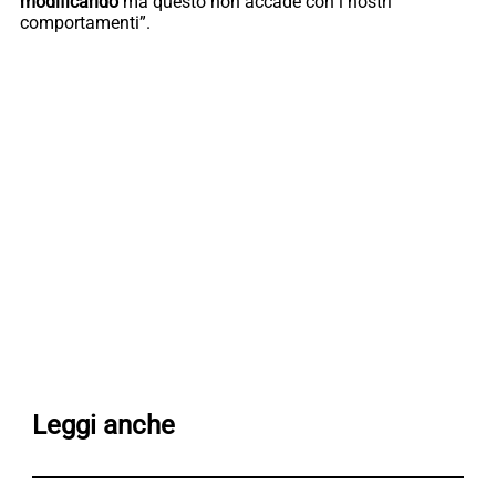
modificando
ma questo non accade con i nostri
comportamenti”.
Leggi anche