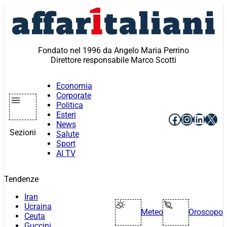
Vai
al
contenuto
Fondato nel 1996 da Angelo Maria Perrino
Direttore responsabile Marco Scotti
Economia
Corporate
Politica
Esteri
Facebook
Instagr
Linke
X
News
Sezioni
Salute
Sport
AI TV
Tendenze
Iran
Ucraina
Meteo
Oroscopo
Ceuta
Guccini