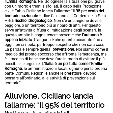
l’Emilia Romagna
. Nel Bolognese la situazione più grave
con un morto e tremila sfollati. Il capo della Protezione
civile Fabio Ciciliano lancia l’allarme: “
Il 95 per cento del
territorio nazionale
– dice Ciciliano a Il Corriere della Sera
–
è a rischio idrogeologico
. Non c’è una regione dove è
peggiore, o un territorio più al riparo di altri. Per questo
serve un’attività diffusa di mitigazione degli scenari. In
questo ambito bisogna tenere presente che
l’autunno è
appena iniziato
. L’augurio è che quanto accaduto fino a
oggi non si ripeta, purtroppo sospetto che non sarà così.
La parola è sempre quella:
prevenzione
. Noi siamo come il
medico del pronto soccorso che affronta l’emergenza, ma
è il medico di base che deve fare in modo di evitare il più
possibile le urgenze.
L’Italia è un po’ tutta come l’Emilia-
Romagna
, le amministrazioni locali, ognuno per la propria
parte, Comuni, Regioni e anche le prefetture, devono
pensare all’ordinario, alle attività di prevenzione sul
territorio”.
Alluvione, Ciciliano lancia
l’allarme: “Il 95% del territorio