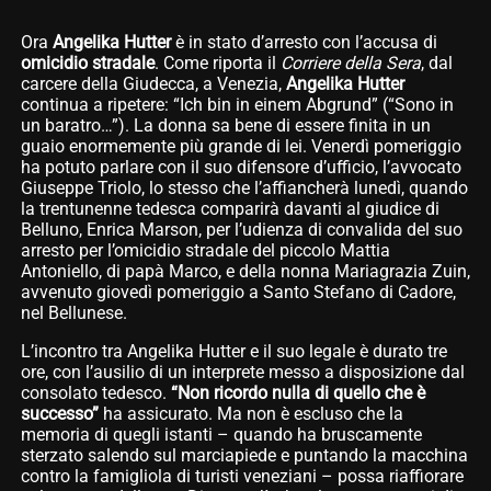
Ora
Angelika Hutter
è in stato d’arresto con l’accusa di
omicidio stradale
. Come riporta il
Corriere della Sera
, dal
carcere della Giudecca, a Venezia,
Angelika Hutter
continua a ripetere: “Ich bin in einem Abgrund” (“Sono in
un baratro…”). La donna sa bene di essere finita in un
guaio enormemente più grande di lei. Venerdì pomeriggio
ha potuto parlare con il suo difensore d’ufficio, l’avvocato
Giuseppe Triolo, lo stesso che l’affiancherà lunedì, quando
la trentunenne tedesca comparirà davanti al giudice di
Belluno, Enrica Marson, per l’udienza di convalida del suo
arresto per l’omicidio stradale del piccolo Mattia
Antoniello, di papà Marco, e della nonna Mariagrazia Zuin,
avvenuto giovedì pomeriggio a Santo Stefano di Cadore,
nel Bellunese.
L’incontro tra Angelika Hutter e il suo legale è durato tre
ore, con l’ausilio di un interprete messo a disposizione dal
consolato tedesco.
“Non ricordo nulla di quello che è
successo”
ha assicurato. Ma non è escluso che la
memoria di quegli istanti – quando ha bruscamente
sterzato salendo sul marciapiede e puntando la macchina
contro la famigliola di turisti veneziani – possa riaffiorare