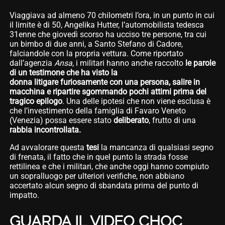
Viaggiava ad almeno 70 chilometri l’ora, in un punto in cui
il limite è di 50, Angelika Hutter, l’automobilista tedesca
31enne che giovedì scorso ha ucciso tre persone, tra cui
un bimbo di due anni, a Santo Stefano di Cadore,
falciandole con la propria vettura. Come riportato
dall’agenzia
Ansa
, i militari hanno anche raccolto
le parole
di un testimone che ha visto la
donna litigare furiosamente con una persona, salire in
macchina e ripartire sgommando pochi attimi prima del
tragico epilogo
. Una delle ipotesi che non viene esclusa è
che l’investimento della famiglia di Favaro Veneto
(Venezia) possa essere stato
deliberato
, frutto di una
rabbia incontrollata.
Ad avvalorare questa
tesi
la mancanza di qualsiasi segno
di frenata, il fatto che in quel punto la strada fosse
rettilinea e che i militari, che anche oggi hanno compiuto
un sopralluogo per ulteriori verifiche, non abbiano
accertato alcun segno di sbandata prima del punto di
impatto.
GUARDA IL VIDEO CHOC