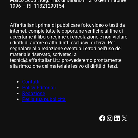
Marco Scotti, Reg. Trib. di Milano n° 210 dell’11 aprile
1996 – P.I. 11321290154
Affaritaliani, prima di pubblicare foto, video o testi da
internet, compie tutte le opportune verifiche al fine di
accertarne il libero regime di circolazione e non violare
i diritti di autore o altri diritti esclusivi di terzi. Per
segnalare alla redazione eventuali errori nell’uso del
materiale riservato, scriveteci a
tecnici@affaritaliani.it.: provvederemo prontamente
alla rimozione del materiale lesivo di diritti di terzi.
Contatti
Policy Editoriali
Redazione
Per la tua pubblicità
Facebook
Instagram
LinkedIn
X