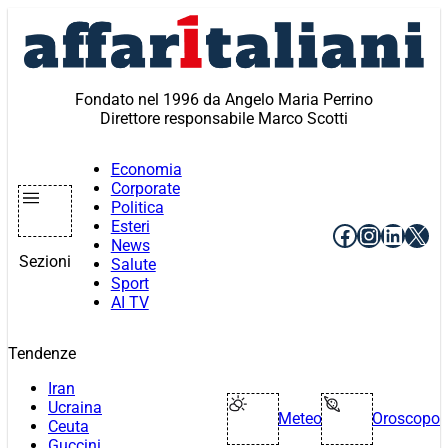
Vai
al
contenuto
Fondato nel 1996 da Angelo Maria Perrino
Direttore responsabile Marco Scotti
Economia
Corporate
Politica
Esteri
Facebook
Instagr
Linke
X
News
Sezioni
Salute
Sport
AI TV
Tendenze
Iran
Ucraina
Meteo
Oroscopo
Ceuta
Guccini