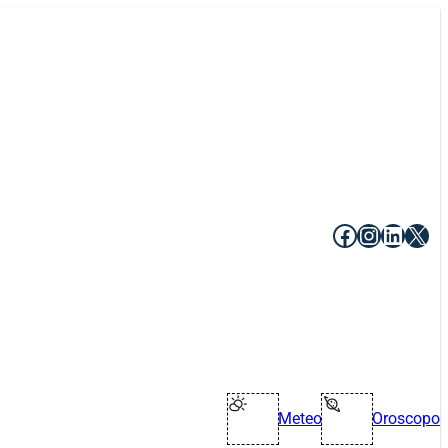
Facebook
Instagr
Linke
X
Meteo
Oroscopo