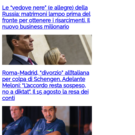
Le “vedove nere” (e allegre) della
Russia: matrimoni lampo prima del
fronte per ottenere i risarcimenti. Il
nuovo business milionario
Roma-Madrid, “divorzio” all’italiana
per colpa di Schengen. Adelante
Meloni: “L’accordo resta sospeso,
no a diktat”. Il 15 agosto la resa dei
conti