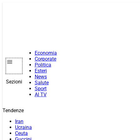
Vai
al
contenuto
Economia
Corporate
Politica
Esteri
News
Sezioni
Salute
Sport
AI TV
Tendenze
Iran
Ucraina
Ceuta
Guccini