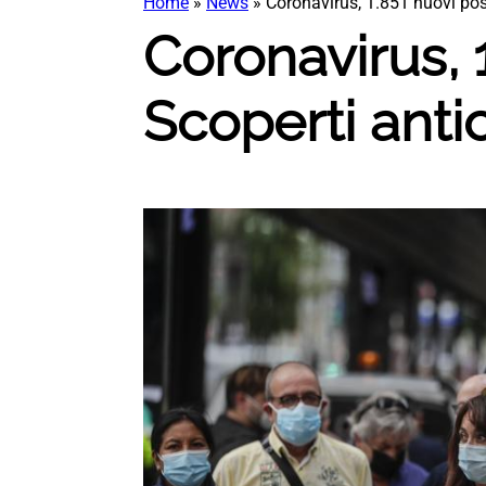
Home
»
News
»
Coronavirus, 1.851 nuovi posi
Coronavirus, 1
Scoperti anti