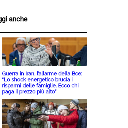
ggi anche
Guerra in Iran, l’allarme della Bce:
“Lo shock energetico brucia i
risparmi delle famiglie. Ecco chi
paga il prezzo più alto”