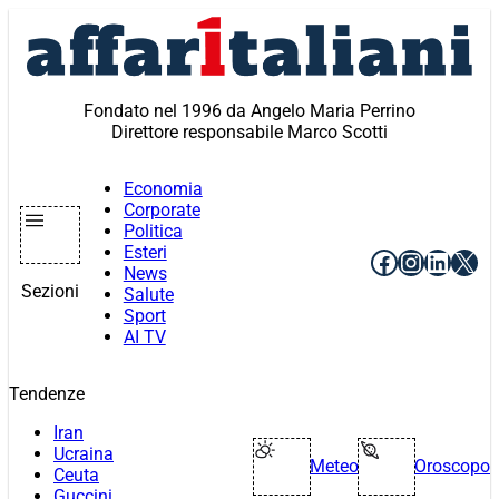
Vai
al
contenuto
Fondato nel 1996 da Angelo Maria Perrino
Direttore responsabile Marco Scotti
Economia
Corporate
Politica
Esteri
Facebook
Instagr
Linke
X
News
Sezioni
Salute
Sport
AI TV
Tendenze
Iran
Ucraina
Meteo
Oroscopo
Ceuta
Guccini