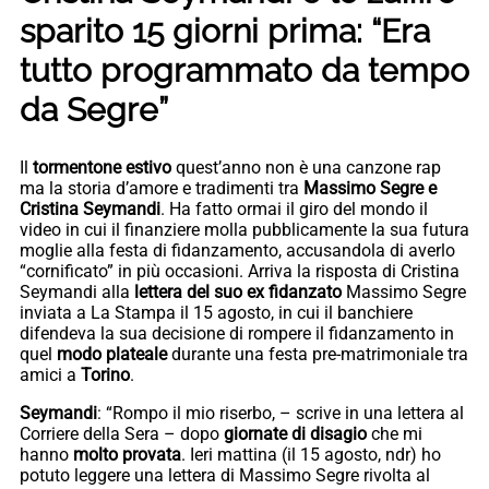
sparito 15 giorni prima: “Era
tutto programmato da tempo
da Segre”
Il
tormentone estivo
quest’anno non è una canzone rap
ma la storia d’amore e tradimenti tra
Massimo Segre e
Cristina Seymandi
. Ha fatto ormai il giro del mondo il
video in cui il finanziere molla pubblicamente la sua futura
moglie alla festa di fidanzamento, accusandola di averlo
“cornificato” in più occasioni. Arriva la risposta di Cristina
Seymandi alla
lettera del suo ex fidanzato
Massimo Segre
inviata a La Stampa il 15 agosto, in cui il banchiere
difendeva la sua decisione di rompere il fidanzamento in
quel
modo plateale
durante una festa pre-matrimoniale tra
amici a
Torino
.
Seymandi
: “Rompo il mio riserbo, – scrive in una lettera al
Corriere della Sera – dopo
giornate di disagio
che mi
hanno
molto provata
. Ieri mattina (il 15 agosto, ndr) ho
potuto leggere una lettera di Massimo Segre rivolta al