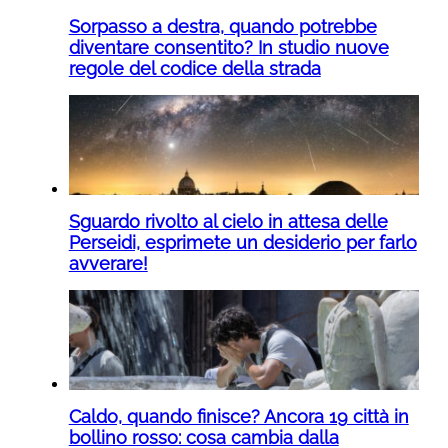
Sorpasso a destra, quando potrebbe
diventare consentito? In studio nuove
regole del codice della strada
Sguardo rivolto al cielo in attesa delle
Perseidi, esprimete un desiderio per farlo
avverare!
Caldo, quando finisce? Ancora 19 città in
bollino rosso: cosa cambia dalla