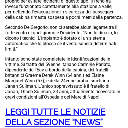
proprio per evitare incidenti di questo tipo. Il freno ha
invece funzionato correttamente alla stazione a valle,
permettendo l’evacuazione in sicurezza dei passeggeri
della cabina rimasta sospesa a pochi metri dalla partenza.
Secondo De Gregorio, non ci sarebbe alcun legame tra il
forte vento di quel giorno e l’incidente: “Non lo dico io, lo
dicono i tecnici. L’impianto è dotato di un sistema
automatico che lo blocca se il vento supera determinati
limiti.”
Intanto sono state completate le identificazioni delle
vittime. Si tratta del 59enne italiano Carmine Parlato,
dipendente dell’Eav a bordo della cabina, dei fratelli
britannici Graeme Derek Winn (64 anni) ed Elaine
Margaret Winn (57), e della 24enne araba israeliana
Janan Suliman. L’unico sopravvissuto è il fratello di
Janan, Thaeb Suliman, 23 anni, attualmente ricoverato in
gravi condizioni all’Ospedale del Mare di Napoli.
LEGGI TUTTE LE NOTIZIE
DELLA SEZIONE “NEWS”