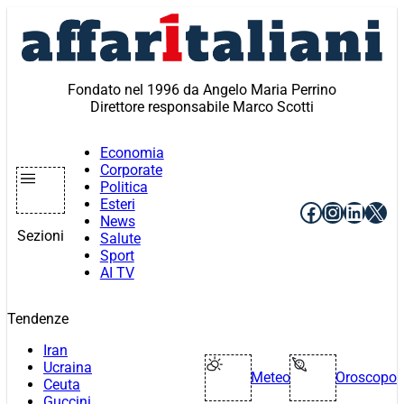
Vai
al
contenuto
Fondato nel 1996 da Angelo Maria Perrino
Direttore responsabile Marco Scotti
Economia
Corporate
Politica
Esteri
Facebook
Instagr
Linke
X
News
Sezioni
Salute
Sport
AI TV
Tendenze
Iran
Ucraina
Meteo
Oroscopo
Ceuta
Guccini