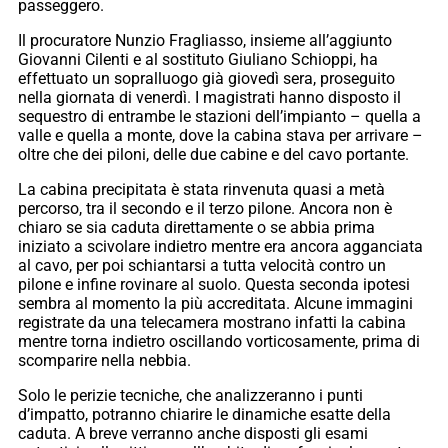
passeggero.
Il procuratore Nunzio Fragliasso, insieme all’aggiunto
Giovanni Cilenti e al sostituto Giuliano Schioppi, ha
effettuato un sopralluogo già giovedì sera, proseguito
nella giornata di venerdì. I magistrati hanno disposto il
sequestro di entrambe le stazioni dell’impianto – quella a
valle e quella a monte, dove la cabina stava per arrivare –
oltre che dei piloni, delle due cabine e del cavo portante.
La cabina precipitata è stata rinvenuta quasi a metà
percorso, tra il secondo e il terzo pilone. Ancora non è
chiaro se sia caduta direttamente o se abbia prima
iniziato a scivolare indietro mentre era ancora agganciata
al cavo, per poi schiantarsi a tutta velocità contro un
pilone e infine rovinare al suolo. Questa seconda ipotesi
sembra al momento la più accreditata. Alcune immagini
registrate da una telecamera mostrano infatti la cabina
mentre torna indietro oscillando vorticosamente, prima di
scomparire nella nebbia.
Solo le perizie tecniche, che analizzeranno i punti
d’impatto, potranno chiarire le dinamiche esatte della
caduta. A breve verranno anche disposti gli esami