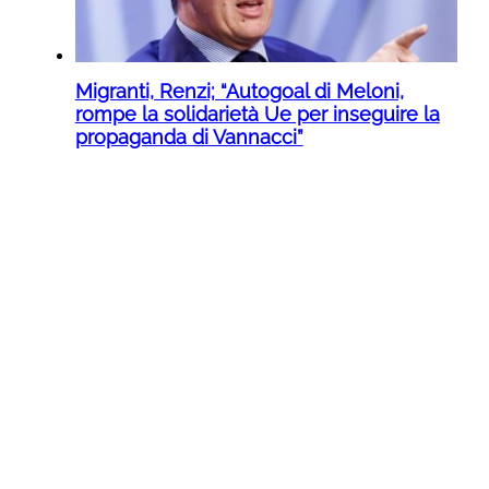
Migranti, Renzi; “Autogoal di Meloni,
rompe la solidarietà Ue per inseguire la
propaganda di Vannacci”