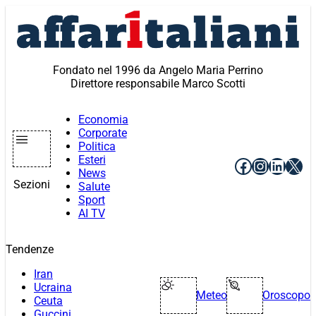
Vai
al
contenuto
Fondato nel 1996 da Angelo Maria Perrino
Direttore responsabile Marco Scotti
Economia
Corporate
Politica
Esteri
Facebook
Instagr
Linke
X
News
Sezioni
Salute
Sport
AI TV
Tendenze
Iran
Ucraina
Meteo
Oroscopo
Ceuta
Guccini