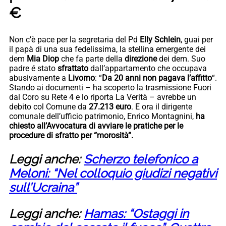
€
Non c’è pace per la segretaria del Pd
Elly Schlein
, guai per
il papà di una sua fedelissima, la stellina emergente dei
dem
Mia Diop
che fa parte della
direzione
dei dem. Suo
padre é stato
sfrattato
dall’appartamento che occupava
abusivamente a
Livorno
: “
Da 20 anni non pagava l’affitto
“.
Stando ai documenti – ha scoperto la trasmissione Fuori
dal Coro su Rete 4 e lo riporta La Verità – avrebbe un
debito col Comune da
27.213 euro
. E ora il dirigente
comunale dell’ufficio patrimonio, Enrico Montagnini,
ha
chiesto all’Avvocatura di avviare le pratiche per le
procedure di sfratto per “morosità”.
Leggi anche:
Scherzo telefonico a
Meloni: “Nel colloquio giudizi negativi
sull’Ucraina”
Leggi anche:
Hamas: “Ostaggi in