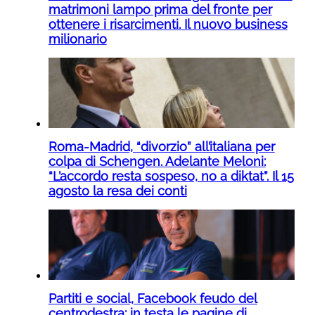
matrimoni lampo prima del fronte per
ottenere i risarcimenti. Il nuovo business
milionario
Roma-Madrid, “divorzio” all’italiana per
colpa di Schengen. Adelante Meloni:
“L’accordo resta sospeso, no a diktat”. Il 15
agosto la resa dei conti
Partiti e social, Facebook feudo del
centrodestra: in testa le pagine di