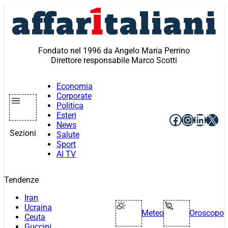
Vai
al
contenuto
Fondato nel 1996 da Angelo Maria Perrino
Direttore responsabile Marco Scotti
Economia
Corporate
Politica
Esteri
Facebook
Instagr
Linke
X
News
Sezioni
Salute
Sport
AI TV
Tendenze
Iran
Ucraina
Meteo
Oroscopo
Ceuta
Guccini