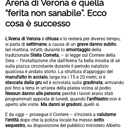
Arena di Verona e quella
“ferita non sanabile”. Ecco
cosa è successo
L’Arena di Verona
è
chiusa
e lo resterà per diverso tempo,
si parla di
settimane
, a causa di un
grave danno subito
.
Ieri mattina, infatti, durante lo
smontaggio
della
tradizionale
Stella Cometa
, – si legge sul Corriere della
Sera – l’installazione che dall’Arena fa bella mostra di sé
sulla piazza circostante durante il periodo natalizio
qualcosa è andato storto. La struttura d’appoggio del
manufatto in acciaio
, larga tra i 15 e 20 metri, si è
staccata dalla gru
ed è scivolata sulla
gradinata
, arrivando
poi fino a terra in un’area della platea vicina al podio.
Nessun danno alle persone
, perché i lavori erano stati
programmati apposta di lunedì, quando
l’anfiteatro
non è
aperto alle visite.
Ma danni ai gradoni
, quelli sì.
E da oggi – prosegue il Corriere – s’inizierà a
valutarne
l’entità
dopo che la polizia locale ha messo
sotto
sequestro
, su disposizione del pubblico ministero Alberto