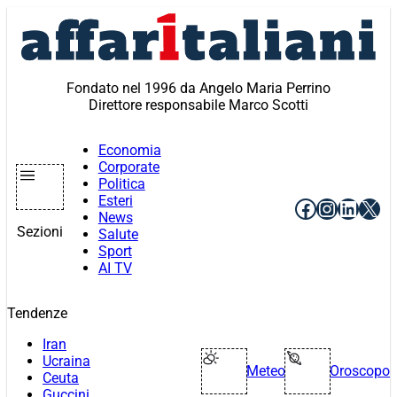
Vai
al
contenuto
Fondato nel 1996 da Angelo Maria Perrino
Direttore responsabile Marco Scotti
Economia
Corporate
Politica
Esteri
Facebook
Instagr
Linke
X
News
Sezioni
Salute
Sport
AI TV
Tendenze
Iran
Ucraina
Meteo
Oroscopo
Ceuta
Guccini