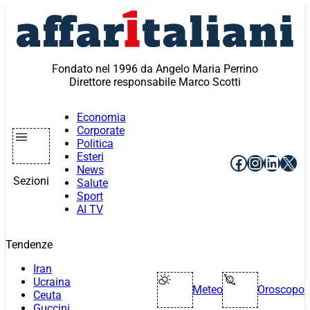
Vai
al
contenuto
Fondato nel 1996 da Angelo Maria Perrino
Direttore responsabile Marco Scotti
Economia
Corporate
Politica
Esteri
Facebook
Instagr
Linke
X
News
Sezioni
Salute
Sport
AI TV
Tendenze
Iran
Ucraina
Meteo
Oroscopo
Ceuta
Guccini