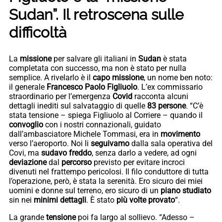
Sudan”. Il retroscena sulle
difficoltà
La
missione
per salvare gli italiani in
Sudan
è stata
completata con successo, ma non è stato per nulla
semplice. A rivelarlo è il
capo missione
, un nome ben noto:
il generale
Francesco Paolo Figliuolo
. L’ex commissario
straordinario per l’emergenza
Covid
racconta alcuni
dettagli inediti sul salvataggio di quelle
83 persone
. “C’è
stata tensione – spiega Figliuolo al Corriere – quando il
convoglio
con i nostri connazionali, guidato
dall’ambasciatore Michele Tommasi, era in
movimento
verso l’aeroporto. Noi li
seguivamo
dalla sala operativa del
Covi, ma
sudavo freddo
, senza darlo a vedere, ad ogni
deviazione
dal
percorso
previsto per evitare incroci
divenuti nel frattempo pericolosi. Il filo conduttore di tutta
l’operazione, però, è stata la serenità. Ero sicuro dei miei
uomini e donne sul terreno, ero sicuro di un
piano studiato
sin nei
minimi dettagli
. È stato
più volte provato
“.
La grande
tensione
poi fa largo al sollievo. “Adesso –