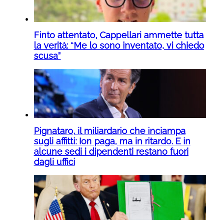
Finto attentato, Cappellari ammette tutta
la verità: “Me lo sono inventato, vi chiedo
scusa”
Pignataro, il miliardario che inciampa
sugli affitti: Ion paga, ma in ritardo. E in
alcune sedi i dipendenti restano fuori
dagli uffici