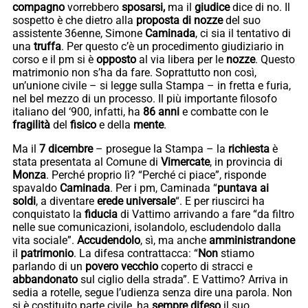
compagno
vorrebbero
sposarsi,
ma il
giudice
dice di no. Il
sospetto è che dietro alla
proposta di nozze
del suo
assistente 36enne, Simone
Caminada
, ci sia il tentativo di
una
truffa
. Per questo c’è un procedimento giudiziario in
corso e il pm si è
opposto
al via libera per le
nozze
. Questo
matrimonio non s’ha da fare. Soprattutto non così,
un’unione civile – si legge sulla Stampa – in fretta e furia,
nel bel mezzo di un processo. Il più importante filosofo
italiano del ‘900, infatti, ha
86 anni
e combatte con le
fragilità
del
fisico
e della
mente
.
Ma il
7 dicembre
– prosegue la Stampa – la
richiesta
è
stata presentata al Comune di
Vimercate
, in provincia di
Monza
. Perché proprio lì? “Perché ci piace”, risponde
spavaldo
Caminada
. Per i pm, Caminada “
puntava ai
soldi
, a diventare
erede universale
“. E per riuscirci ha
conquistato la
fiducia
di Vattimo arrivando a fare “da filtro
nelle sue comunicazioni, isolandolo, escludendolo dalla
vita sociale”.
Accudendolo
, sì, ma anche
amministrandone
il
patrimonio
. La difesa contrattacca: “
Non
stiamo
parlando di un
povero vecchio
coperto di stracci e
abbandonato
sul ciglio della strada”. E Vattimo? Arriva in
sedia a rotelle, segue l’udienza senza dire una parola. Non
si è costituito parte civile, ha
sempre difeso
il suo