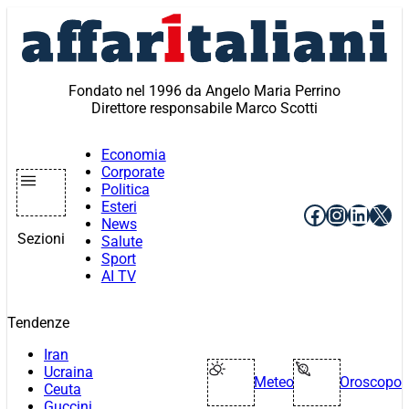
Vai
al
contenuto
Fondato nel 1996 da Angelo Maria Perrino
Direttore responsabile Marco Scotti
Economia
Corporate
Politica
Esteri
Facebook
Instagr
Linke
X
News
Sezioni
Salute
Sport
AI TV
Tendenze
Iran
Ucraina
Meteo
Oroscopo
Ceuta
Guccini