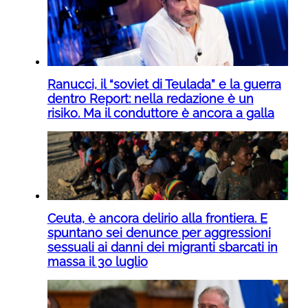
Ranucci, il “soviet di Teulada” e la guerra
dentro Report: nella redazione è un
risiko. Ma il conduttore è ancora a galla
Ceuta, è ancora delirio alla frontiera. E
spuntano sei denunce per aggressioni
sessuali ai danni dei migranti sbarcati in
massa il 30 luglio