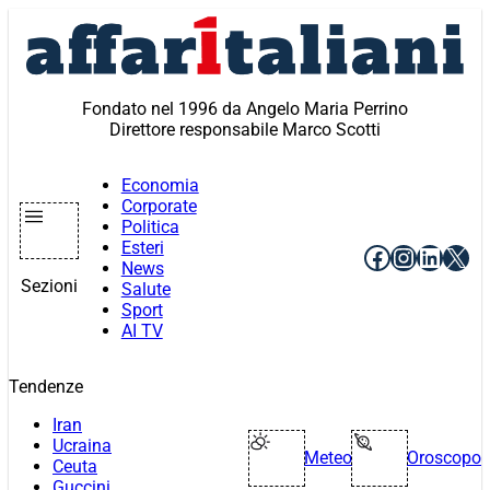
Vai
al
contenuto
Fondato nel 1996 da Angelo Maria Perrino
Direttore responsabile Marco Scotti
Economia
Corporate
Politica
Esteri
Facebook
Instagr
Linke
X
News
Sezioni
Salute
Sport
AI TV
Tendenze
Iran
Ucraina
Meteo
Oroscopo
Ceuta
Guccini