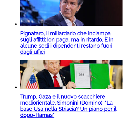
Pignataro, il miliardario che inciampa
sugli affitti: Ion paga, ma in ritardo. E in
alcune sedi i dipendenti restano fuori
dagli uffici
Trump, Gaza e il nuovo scacchiere
mediorientale. Simonini (Domino): “La
base Usa nella Striscia? Un piano per il
dopo-Hamas”