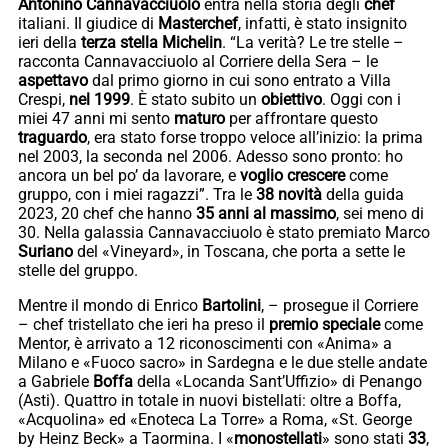
Antonino Cannavacciuolo
entra nella storia degli
chef
italiani. Il giudice di
Masterchef
, infatti, è stato insignito
ieri della
terza stella Michelin
. “La verità? Le tre stelle –
racconta Cannavacciuolo al Corriere della Sera – le
aspettavo
dal primo giorno in cui sono entrato a Villa
Crespi,
nel 1999
. È stato subito un
obiettivo
. Oggi con i
miei 47 anni mi sento
maturo
per affrontare questo
traguardo
, era stato forse troppo veloce all’inizio: la prima
nel 2003, la seconda nel 2006. Adesso sono pronto: ho
ancora un bel po’ da lavorare, e
voglio crescere
come
gruppo, con i miei ragazzi”. Tra le
38 novità
della guida
2023, 20 chef che hanno
35 anni al massimo
, sei meno di
30. Nella galassia Cannavacciuolo è stato premiato Marco
Suriano
del «Vineyard», in Toscana, che porta a sette le
stelle del gruppo.
Mentre il mondo di Enrico
Bartolini
, – prosegue il Corriere
– chef tristellato che ieri ha preso il
premio speciale
come
Mentor, è arrivato a 12 riconoscimenti con «Anima» a
Milano e «Fuoco sacro» in Sardegna e le due stelle andate
a Gabriele
Boffa
della «Locanda Sant’Uffizio» di Penango
(Asti). Quattro in totale in nuovi bistellati: oltre a Boffa,
«Acquolina» ed «Enoteca La Torre» a Roma, «St. George
by Heinz Beck» a Taormina. I «
monostellati
» sono stati
33
,