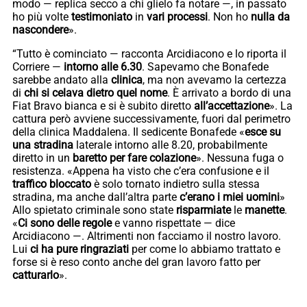
modo — replica secco a chi glielo fa notare —, in passato
ho più volte
testimoniato
in
vari processi
. Non ho
nulla da
nascondere
».
“Tutto è cominciato — racconta Arcidiacono e lo riporta il
Corriere —
intorno alle 6.30
. Sapevamo che Bonafede
sarebbe andato alla
clinica
, ma non avevamo la certezza
di
chi si celava dietro quel nome
. È arrivato a bordo di una
Fiat Bravo bianca e si è subito diretto
all’accettazione
». La
cattura però avviene successivamente, fuori dal perimetro
della clinica Maddalena. Il sedicente Bonafede «
esce su
una stradina
laterale intorno alle 8.20, probabilmente
diretto in un
baretto per fare colazione
». Nessuna fuga o
resistenza. «Appena ha visto che c’era confusione e il
traffico bloccato
è solo tornato indietro sulla stessa
stradina, ma anche dall’altra parte
c’erano i miei uomini
»
Allo spietato criminale sono state
risparmiate
le
manette
.
«
Ci sono delle regole
e vanno rispettate — dice
Arcidiacono —. Altrimenti non facciamo il nostro lavoro.
Lui
ci ha pure ringraziati
per come lo abbiamo trattato e
forse si è reso conto anche del gran lavoro fatto per
catturarlo
».