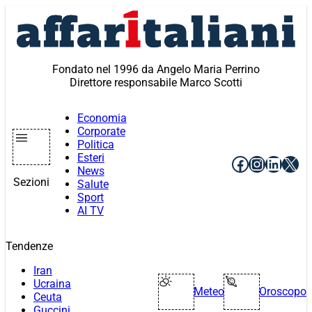
Vai
al
contenuto
Fondato nel 1996 da Angelo Maria Perrino
Direttore responsabile Marco Scotti
Economia
Corporate
Politica
Esteri
Facebook
Instagr
Linke
X
News
Sezioni
Salute
Sport
AI TV
Tendenze
Iran
Ucraina
Meteo
Oroscopo
Ceuta
Guccini