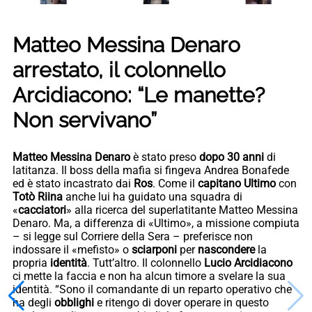
Matteo Messina Denaro
arrestato, il colonnello
Arcidiacono: “Le manette?
Non servivano”
Matteo Messina Denaro
è stato preso
dopo 30 anni
di
latitanza. Il boss della mafia si fingeva Andrea Bonafede
ed è stato incastrato dai
Ros
. Come il
capitano Ultimo
con
Totò Riina
anche lui ha guidato una squadra di
«
cacciatori
» alla ricerca del superlatitante Matteo Messina
Denaro. Ma, a differenza di «Ultimo», a missione compiuta
– si legge sul Corriere della Sera – preferisce non
indossare il «mefisto» o
sciarponi
per
nascondere
la
propria
identità
. Tutt’altro. Il colonnello
Lucio Arcidiacono
ci mette la faccia e non ha alcun timore a svelare la sua
identità. “Sono il comandante di un reparto operativo che
ha degli
obblighi
e ritengo di dover operare in questo