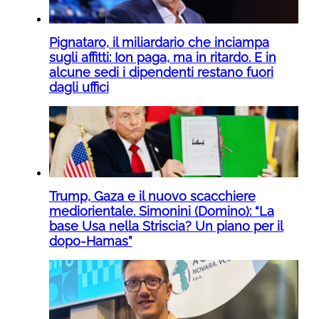
Pignataro, il miliardario che inciampa
sugli affitti: Ion paga, ma in ritardo. E in
alcune sedi i dipendenti restano fuori
dagli uffici
Trump, Gaza e il nuovo scacchiere
mediorientale. Simonini (Domino): “La
base Usa nella Striscia? Un piano per il
dopo-Hamas”