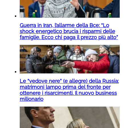
Guerra in Iran, l’allarme della Bce: “Lo
shock energetico brucia i risparmi delle
famiglie. Ecco chi paga il prezzo più alto”
Le “vedove nere” (e allegre) della Russia:
matrimoni lampo prima del fronte per
ottenere i risarcimenti. Il nuovo business
milionario