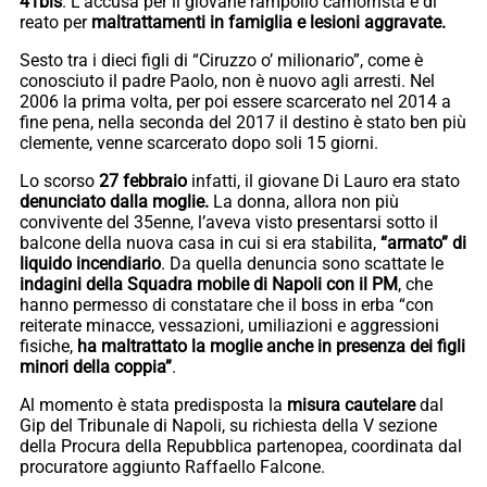
41bis
. L’accusa per il giovane rampollo camorrista è di
reato per
maltrattamenti in famiglia e lesioni aggravate.
Sesto tra i dieci figli di “Ciruzzo o’ milionario”, come è
conosciuto il padre Paolo, non è nuovo agli arresti. Nel
2006 la prima volta, per poi essere scarcerato nel 2014 a
fine pena, nella seconda del 2017 il destino è stato ben più
clemente, venne scarcerato dopo soli 15 giorni.
Lo scorso
27 febbraio
infatti, il giovane Di Lauro era stato
denunciato dalla moglie.
La donna, allora non più
convivente del 35enne, l’aveva visto presentarsi sotto il
balcone della nuova casa in cui si era stabilita,
“armato” di
liquido incendiario
. Da quella denuncia sono scattate le
indagini della Squadra mobile di Napoli con il PM
, che
hanno permesso di constatare che il boss in erba “con
reiterate minacce, vessazioni, umiliazioni e aggressioni
fisiche,
ha maltrattato la moglie anche in presenza dei figli
minori della coppia”
.
Al momento è stata predisposta la
misura cautelare
dal
Gip del Tribunale di Napoli, su richiesta della V sezione
della Procura della Repubblica partenopea, coordinata dal
procuratore aggiunto Raffaello Falcone.