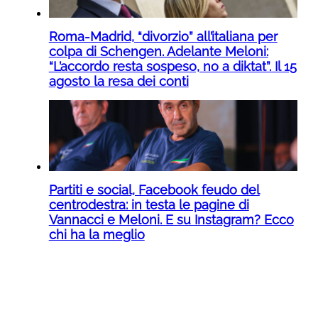
Roma-Madrid, “divorzio” all’italiana per
colpa di Schengen. Adelante Meloni:
“L’accordo resta sospeso, no a diktat”. Il 15
agosto la resa dei conti
Partiti e social, Facebook feudo del
centrodestra: in testa le pagine di
Vannacci e Meloni. E su Instagram? Ecco
chi ha la meglio