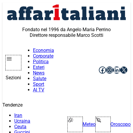
Vai
al
contenuto
Fondato nel 1996 da Angelo Maria Perrino
Direttore responsabile Marco Scotti
Economia
Corporate
Politica
Esteri
Facebook
Instagr
Linke
X
News
Sezioni
Salute
Sport
AI TV
Tendenze
Iran
Ucraina
Meteo
Oroscopo
Ceuta
Guccini