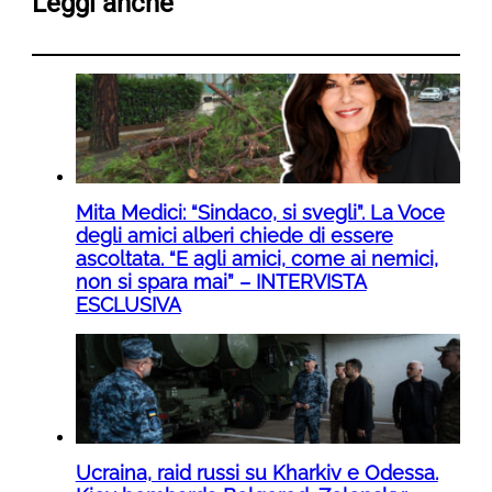
Leggi anche
Mita Medici: “Sindaco, si svegli”. La Voce
degli amici alberi chiede di essere
ascoltata. “E agli amici, come ai nemici,
non si spara mai” – INTERVISTA
ESCLUSIVA
Ucraina, raid russi su Kharkiv e Odessa.