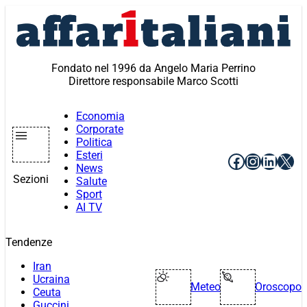
Vai
al
contenuto
Fondato nel 1996 da Angelo Maria Perrino
Direttore responsabile Marco Scotti
Economia
Corporate
Politica
Esteri
Facebook
Instagr
Linke
X
News
Sezioni
Salute
Sport
AI TV
Tendenze
Iran
Ucraina
Meteo
Oroscopo
Ceuta
Guccini