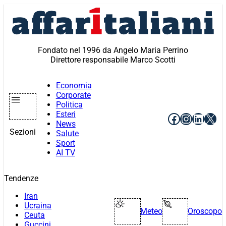
Vai
al
contenuto
Fondato nel 1996 da Angelo Maria Perrino
Direttore responsabile Marco Scotti
Economia
Corporate
Politica
Esteri
Facebook
Instagr
Linke
X
News
Sezioni
Salute
Sport
AI TV
Tendenze
Iran
Ucraina
Meteo
Oroscopo
Ceuta
Guccini