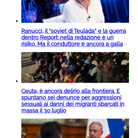
Ranucci, il “soviet di Teulada” e la guerra
dentro Report: nella redazione è un
risiko. Ma il conduttore è ancora a galla
Ceuta, è ancora delirio alla frontiera. E
spuntano sei denunce per aggressioni
sessuali ai danni dei migranti sbarcati in
massa il 30 luglio