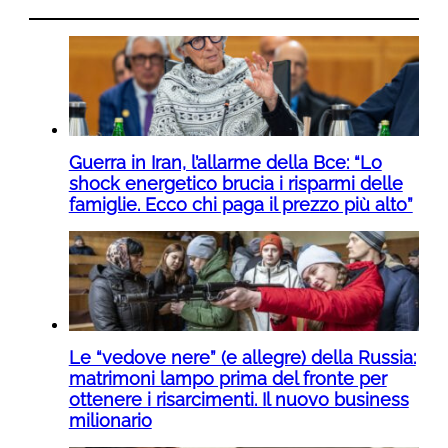
Guerra in Iran, l’allarme della Bce: “Lo
shock energetico brucia i risparmi delle
famiglie. Ecco chi paga il prezzo più alto”
Le “vedove nere” (e allegre) della Russia:
matrimoni lampo prima del fronte per
ottenere i risarcimenti. Il nuovo business
milionario