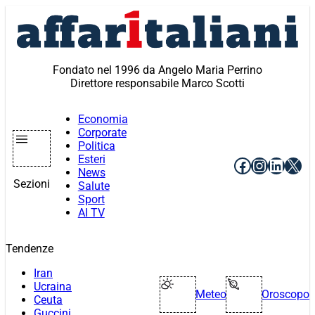
Vai
al
contenuto
Fondato nel 1996 da Angelo Maria Perrino
Direttore responsabile Marco Scotti
Economia
Corporate
Politica
Esteri
Facebook
Instagr
Linke
X
News
Sezioni
Salute
Sport
AI TV
Tendenze
Iran
Ucraina
Meteo
Oroscopo
Ceuta
Guccini