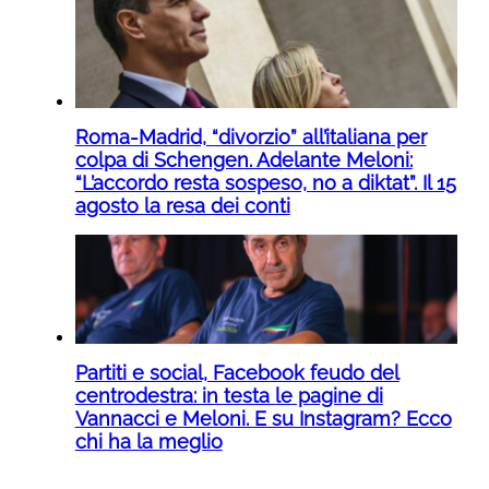
Roma-Madrid, “divorzio” all’italiana per
colpa di Schengen. Adelante Meloni:
“L’accordo resta sospeso, no a diktat”. Il 15
agosto la resa dei conti
Partiti e social, Facebook feudo del
centrodestra: in testa le pagine di
Vannacci e Meloni. E su Instagram? Ecco
chi ha la meglio