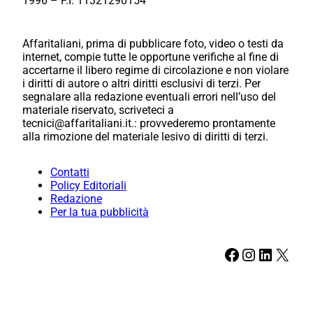
1996 – P.I. 11321290154
Affaritaliani, prima di pubblicare foto, video o testi da
internet, compie tutte le opportune verifiche al fine di
accertarne il libero regime di circolazione e non violare
i diritti di autore o altri diritti esclusivi di terzi. Per
segnalare alla redazione eventuali errori nell’uso del
materiale riservato, scriveteci a
tecnici@affaritaliani.it.: provvederemo prontamente
alla rimozione del materiale lesivo di diritti di terzi.
Contatti
Policy Editoriali
Redazione
Per la tua pubblicità
Facebook
Instagram
LinkedIn
X