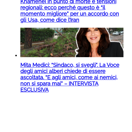
Khamenei in punto di morte e tensioni
regionali: ecco perché questo è “il
momento migliore” per un accordo con
gli Usa, come dice l’Iran
Mita Medici: “Sindaco, si svegli”. La Voce
degli amici alberi chiede di essere
ascoltata. “E agli amici, come ai nemici,
non si spara mai” – INTERVISTA
ESCLUSIVA