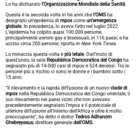
Lo ha dichiarato
l’Organizzazione Mondiale della Sanità
.
Questa è la seconda volta in tre anni che
l’OMS
ha
designato un’epidemia di
mpox
come
un’emergenza
globale
. In precedenza, lo aveva fatto nel luglio 2022.
L’epidemia ha colpito quasi 100.000 persone,
principalmente uomini gay e bisessuali, in 116 paesi, e ha
ucciso circa 200 persone, riporta in
New York Times
.
La minaccia questa volta è
più letale
. Dall’inizio di
quest’anno, la sola
Repubblica Democratica del Congo
ha
segnalato più di 14.000 casi di mpox e 524 decessi. Tra le
persone più a rischio ci sono le donne e i bambini sotto i
15 anni.
“Il rilevamento e la rapida diffusione di un nuovo
clade di
mpox
nella Repubblica Democratica del Congo orientale, il
suo rilevamento nei paesi vicini che non avevano
precedentemente segnalato l’mpox e il potenziale di
ulteriore diffusione all’interno dell’Africa e oltre è molto
preoccupante”, ha detto il dottor
Tedros Adhanom
Ghebreyesus
, direttore generale
dell’OMS
.