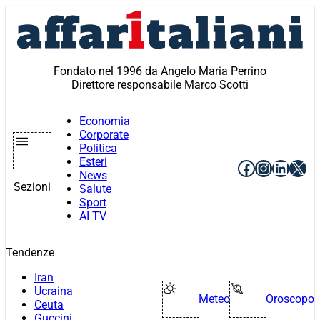
Vai
al
contenuto
Fondato nel 1996 da Angelo Maria Perrino
Direttore responsabile Marco Scotti
Economia
Corporate
Politica
Esteri
Facebook
Instagr
Linke
X
News
Sezioni
Salute
Sport
AI TV
Tendenze
Iran
Ucraina
Meteo
Oroscopo
Ceuta
Guccini