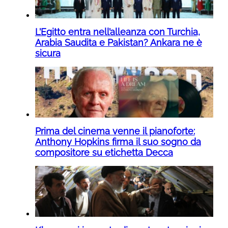
L’Egitto entra nell’alleanza con Turchia,
Arabia Saudita e Pakistan? Ankara ne è
sicura
Prima del cinema venne il pianoforte:
Anthony Hopkins firma il suo sogno da
compositore su etichetta Decca