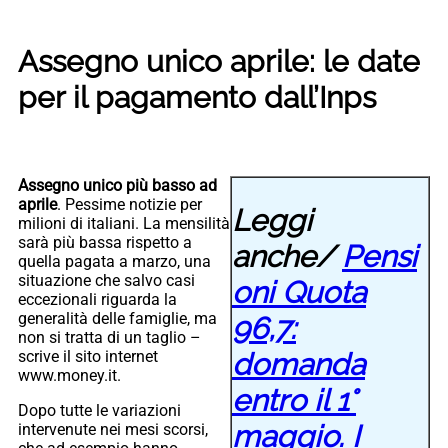
Assegno unico aprile: le date
per il pagamento dall’Inps
Assegno unico più basso ad
aprile
. Pessime notizie per
Leggi
milioni di italiani. La mensilità
sarà più bassa rispetto a
anche/
Pensi
quella pagata a marzo, una
situazione che salvo casi
oni Quota
eccezionali riguarda la
generalità delle famiglie, ma
96,7:
non si tratta di un taglio –
domanda
scrive il sito internet
www.money.it.
entro il 1°
Dopo tutte le variazioni
maggio. I
intervenute nei mesi scorsi,