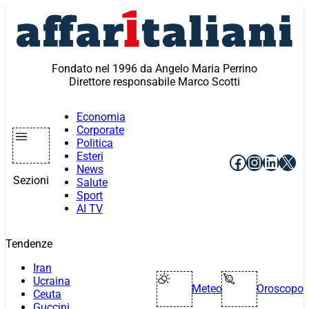
Vai
al
contenuto
Fondato nel 1996 da Angelo Maria Perrino
Direttore responsabile Marco Scotti
Economia
Corporate
Politica
Esteri
Facebook
Instagr
Linke
X
News
Sezioni
Salute
Sport
AI TV
Tendenze
Iran
Ucraina
Meteo
Oroscopo
Ceuta
Guccini