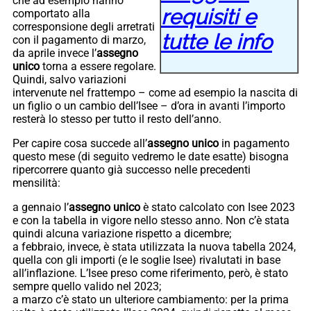
che ad esempio hanno
requisiti e
comportato alla
corresponsione degli arretrati
tutte le info
con il pagamento di marzo,
da aprile invece l’
assegno
unico
torna a essere regolare.
Quindi, salvo variazioni
intervenute nel frattempo – come ad esempio la nascita di
un figlio o un cambio dell’Isee – d’ora in avanti l’importo
resterà lo stesso per tutto il resto dell’anno.
Per capire cosa succede all’
assegno unico
in pagamento
questo mese (di seguito vedremo le date esatte) bisogna
ripercorrere quanto già successo nelle precedenti
mensilità:
a gennaio l’
assegno unico
è stato calcolato con Isee 2023
e con la tabella in vigore nello stesso anno. Non c’è stata
quindi alcuna variazione rispetto a dicembre;
a febbraio, invece, è stata utilizzata la nuova tabella 2024,
quella con gli importi (e le soglie Isee) rivalutati in base
all’inflazione. L’Isee preso come riferimento, però, è stato
sempre quello valido nel 2023;
a marzo c’è stato un ulteriore cambiamento: per la prima