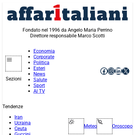
Vai
al
contenuto
Fondato nel 1996 da Angelo Maria Perrino
Direttore responsabile Marco Scotti
Economia
Corporate
Politica
Esteri
Facebook
Instagr
Linke
X
News
Sezioni
Salute
Sport
AI TV
Tendenze
Iran
Ucraina
Meteo
Oroscopo
Ceuta
Guccini