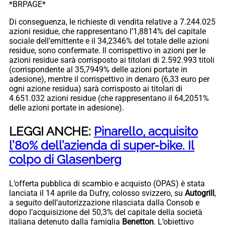
*BRPAGE*
Di conseguenza, le richieste di vendita relative a 7.244.025
azioni residue, che rappresentano l’1,8814% del capitale
sociale dell’emittente e il 34,2346% del totale delle azioni
residue, sono confermate. Il corrispettivo in azioni per le
azioni residue sarà corrisposto ai titolari di 2.592.993 titoli
(corrispondente al 35,7949% delle azioni portate in
adesione), mentre il corrispettivo in denaro (6,33 euro per
ogni azione residua) sarà corrisposto ai titolari di
4.651.032 azioni residue (che rappresentano il 64,2051%
delle azioni portate in adesione).
LEGGI ANCHE:
Pinarello, acquisito
l’80% dell’azienda di super-bike. Il
colpo di Glasenberg
L’offerta pubblica di scambio e acquisto (OPAS) è stata
lanciata il 14 aprile da Dufry, colosso svizzero, su
Autogrill
,
a seguito dell’autorizzazione rilasciata dalla Consob e
dopo l’acquisizione del 50,3% del capitale della società
italiana detenuto dalla famiglia
Benetton
. L’obiettivo