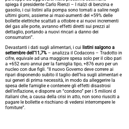
spiega il presidente Carlo Rienzi – I rialzi di benzina e
gasolio, i cui listini alla pompa sono tornati a salire negli
ultimi giorni, assieme ai maxi-aumenti del +59% delle
bollette elettriche scattati a ottobre e ai nuovi incrementi
del gas alle porte, avranno effetti diretti sui prezzi al
dettaglio, portando a nuovi rincari a danno dei
consumatori”.
Devastanti i dati sugli alimentari, i cui
listini salgono a
settembre dell’11,7%
– analizza il Codacons – Tradotto in
cifre, equivale ad una maggiore spesa solo per il cibo pari
a +652 euro annui per la famiglia tipo, +876 euro per un
nucleo con due figli. “Il nuovo Governo deve correre ai
ripari disponendo subito il taglio dell’Iva sugli alimentari e
sui generi di prima necessità, in modo da alleggerire la
spesa delle famiglie e contenere gli effetti disastrosi
dell’inflazione, e disporre un “condono” per i 5 milioni d
italiani che, a causa della crisi in atto, non sono riusciti a
pagare le bollette e rischiano di vedersi interrompere le
forniture”.