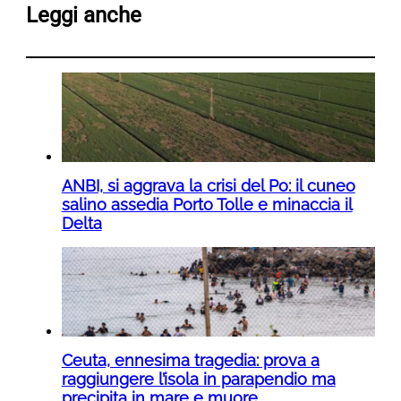
Leggi anche
ANBI, si aggrava la crisi del Po: il cuneo
salino assedia Porto Tolle e minaccia il
Delta
Ceuta, ennesima tragedia: prova a
raggiungere l’isola in parapendio ma
precipita in mare e muore