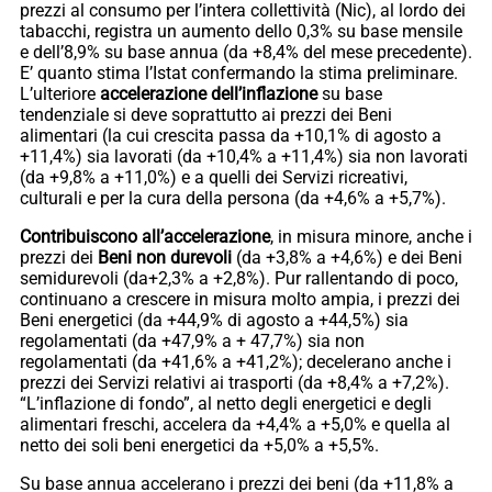
prezzi al consumo per l’intera collettività (Nic), al lordo dei
tabacchi, registra un aumento dello 0,3% su base mensile
e dell’8,9% su base annua (da +8,4% del mese precedente).
E’ quanto stima l’Istat confermando la stima preliminare.
L’ulteriore
accelerazione dell’inflazione
su base
tendenziale si deve soprattutto ai prezzi dei Beni
alimentari (la cui crescita passa da +10,1% di agosto a
+11,4%) sia lavorati (da +10,4% a +11,4%) sia non lavorati
(da +9,8% a +11,0%) e a quelli dei Servizi ricreativi,
culturali e per la cura della persona (da +4,6% a +5,7%).
Contribuiscono all’accelerazione
, in misura minore, anche i
prezzi dei
Beni non durevoli
(da +3,8% a +4,6%) e dei Beni
semidurevoli (da+2,3% a +2,8%). Pur rallentando di poco,
continuano a crescere in misura molto ampia, i prezzi dei
Beni energetici (da +44,9% di agosto a +44,5%) sia
regolamentati (da +47,9% a + 47,7%) sia non
regolamentati (da +41,6% a +41,2%); decelerano anche i
prezzi dei Servizi relativi ai trasporti (da +8,4% a +7,2%).
“L’inflazione di fondo”, al netto degli energetici e degli
alimentari freschi, accelera da +4,4% a +5,0% e quella al
netto dei soli beni energetici da +5,0% a +5,5%.
Su base annua accelerano i prezzi dei beni (da +11,8% a