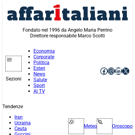
Vai
al
contenuto
Fondato nel 1996 da Angelo Maria Perrino
Direttore responsabile Marco Scotti
Economia
Corporate
Politica
Esteri
Facebook
Instagr
Linke
X
News
Sezioni
Salute
Sport
AI TV
Tendenze
Iran
Ucraina
Meteo
Oroscopo
Ceuta
Guccini