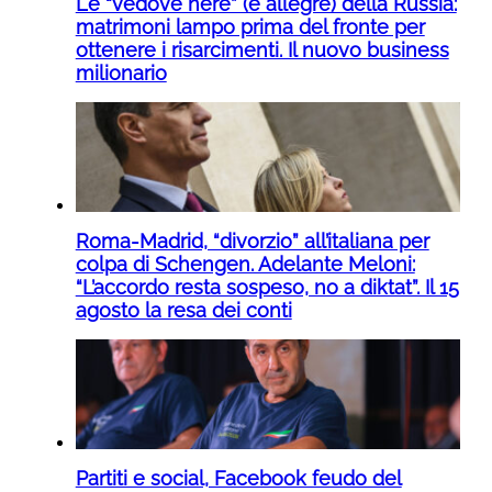
Le “vedove nere” (e allegre) della Russia:
matrimoni lampo prima del fronte per
ottenere i risarcimenti. Il nuovo business
milionario
Roma-Madrid, “divorzio” all’italiana per
colpa di Schengen. Adelante Meloni:
“L’accordo resta sospeso, no a diktat”. Il 15
agosto la resa dei conti
Partiti e social, Facebook feudo del