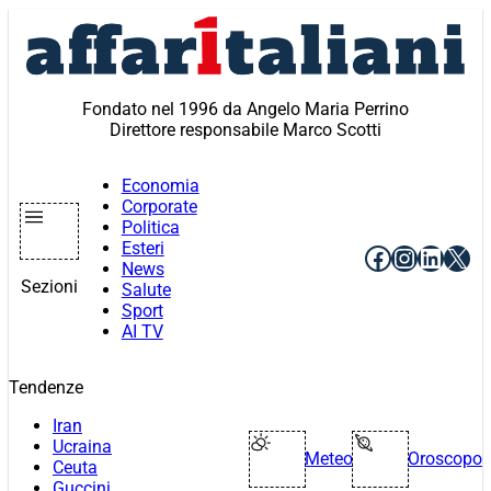
Vai
al
contenuto
Fondato nel 1996 da Angelo Maria Perrino
Direttore responsabile Marco Scotti
Economia
Corporate
Politica
Esteri
Facebook
Instagr
Linke
X
News
Sezioni
Salute
Sport
AI TV
Tendenze
Iran
Ucraina
Meteo
Oroscopo
Ceuta
Guccini