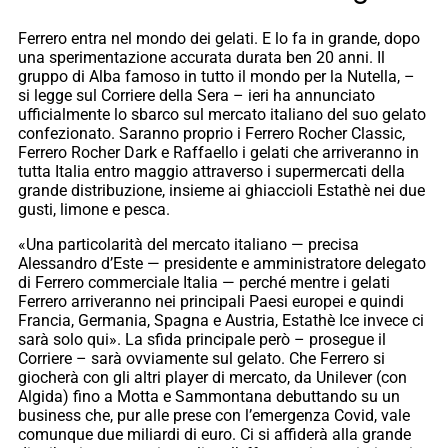
Ferrero entra nel mondo dei gelati. E lo fa in grande, dopo
una sperimentazione accurata durata ben 20 anni. Il
gruppo di Alba famoso in tutto il mondo per la Nutella, –
si legge sul Corriere della Sera – ieri ha annunciato
ufficialmente lo sbarco sul mercato italiano del suo gelato
confezionato. Saranno proprio i Ferrero Rocher Classic,
Ferrero Rocher Dark e Raffaello i gelati che arriveranno in
tutta Italia entro maggio attraverso i supermercati della
grande distribuzione, insieme ai ghiaccioli Estathè nei due
gusti, limone e pesca.
«Una particolarità del mercato italiano — precisa
Alessandro d’Este — presidente e amministratore delegato
di Ferrero commerciale Italia — perché mentre i gelati
Ferrero arriveranno nei principali Paesi europei e quindi
Francia, Germania, Spagna e Austria, Estathè Ice invece ci
sarà solo qui». La sfida principale però – prosegue il
Corriere – sarà ovviamente sul gelato. Che Ferrero si
giocherà con gli altri player di mercato, da Unilever (con
Algida) fino a Motta e Sammontana debuttando su un
business che, pur alle prese con l’emergenza Covid, vale
comunque due miliardi di euro. Ci si affiderà alla grande