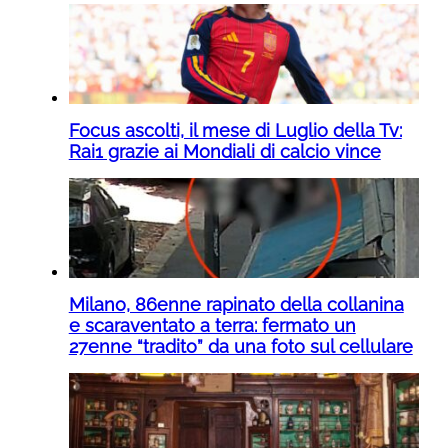
Focus ascolti, il mese di Luglio della Tv:
Rai1 grazie ai Mondiali di calcio vince
Milano, 86enne rapinato della collanina
e scaraventato a terra: fermato un
27enne “tradito” da una foto sul cellulare