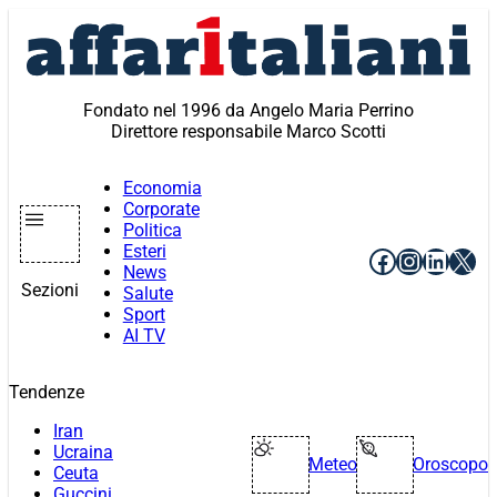
Vai
al
contenuto
Fondato nel 1996 da Angelo Maria Perrino
Direttore responsabile Marco Scotti
Economia
Corporate
Politica
Esteri
Facebook
Instagr
Linke
X
News
Sezioni
Salute
Sport
AI TV
Tendenze
Iran
Ucraina
Meteo
Oroscopo
Ceuta
Guccini