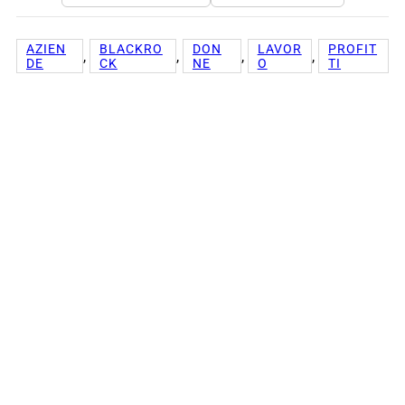
AZIEN
BLACKRO
DON
LAVOR
PROFIT
, 
, 
, 
, 
DE
CK
NE
O
TI