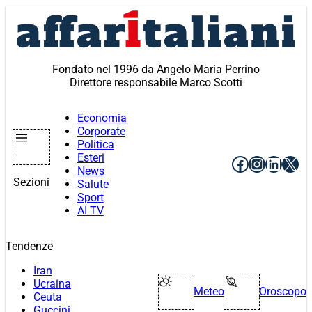
Vai
al
contenuto
Fondato nel 1996 da Angelo Maria Perrino
Direttore responsabile Marco Scotti
Economia
Corporate
Politica
Esteri
Facebook
Instagr
Linke
X
News
Sezioni
Salute
Sport
AI TV
Tendenze
Iran
Ucraina
Meteo
Oroscopo
Ceuta
Guccini