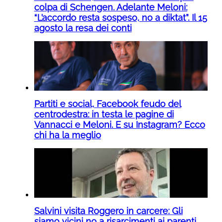
colpa di Schengen. Adelante Meloni:
“L’accordo resta sospeso, no a diktat”. Il 15
agosto la resa dei conti
Partiti e social, Facebook feudo del
centrodestra: in testa le pagine di
Vannacci e Meloni. E su Instagram? Ecco
chi ha la meglio
Salvini visita Roggero in carcere: Gli
siamo vicini no a risarcimenti ai parenti