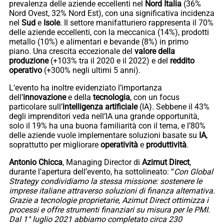
prevalenza delle aziende eccellenti nel
Nord Italia
(36%
Nord Ovest, 32% Nord Est), con una significativa incidenza
nel
Sud
e
Isole
. Il settore manifatturiero rappresenta il 70%
delle aziende eccellenti, con la meccanica (14%), prodotti
metallo (10%) e alimentari e bevande (8%) in primo
piano. Una crescita eccezionale del
valore della
produzione
(+103% tra il 2020 e il 2022) e del
reddito
operativo
(+300% negli ultimi 5 anni).
L’evento ha inoltre evidenziato l’importanza
dell’
innovazione
e della
tecnologia
, con un focus
particolare sull’
intelligenza artificiale
(IA). Sebbene il 43%
degli imprenditori veda nell’IA una grande opportunità,
solo il 19% ha una buona familiarità con il tema, e l’80%
delle aziende vuole implementare soluzioni basate su
IA
,
soprattutto per migliorare
operatività
e
produttività
.
Antonio Chicca
, Managing Director di
Azimut Direct
,
durante l’apertura dell’evento, ha sottolineato: “
Con Global
Strategy condividiamo la stessa missione: sostenere le
imprese italiane attraverso soluzioni di finanza alternativa.
Grazie a tecnologie proprietarie, Azimut Direct ottimizza i
processi e offre strumenti finanziari su misura per le PMI.
Dal 1° luglio 2021 abbiamo completato circa 230