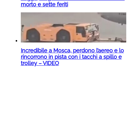
morto e sette feriti
Incredibile a Mosca, perdono l’aereo e lo
rincorrono in pista con i tacchi a spillo e
trolley – VIDEO