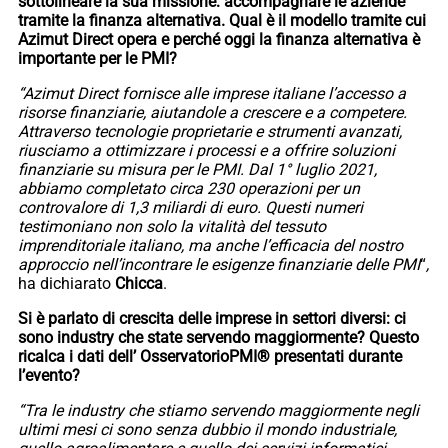
sottolineare la sua missione: accompagnare le aziende
tramite la finanza alternativa. Qual è il modello tramite cui
Azimut Direct opera e perché oggi la finanza alternativa è
importante per le PMI?
“Azimut Direct fornisce alle imprese italiane l’accesso a
risorse finanziarie, aiutandole a crescere e a competere.
Attraverso tecnologie proprietarie e strumenti avanzati,
riusciamo a ottimizzare i processi e a offrire soluzioni
finanziarie su misura per le PMI. Dal 1° luglio 2021,
abbiamo completato circa 230 operazioni per un
controvalore di 1,3 miliardi di euro. Questi numeri
testimoniano non solo la vitalità del tessuto
imprenditoriale italiano, ma anche l’efficacia del nostro
approccio nell’incontrare le esigenze finanziarie delle PMI
“
,
ha dichiarato
Chicca
.
Si è parlato di crescita delle imprese in settori diversi: ci
sono industry che state servendo maggiormente? Questo
ricalca i dati dell’ OsservatorioPMI® presentati durante
l’evento?
“Tra le industry che stiamo servendo maggiormente negli
ultimi mesi ci sono senza dubbio il mondo industriale,