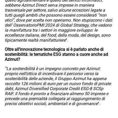
quello agroalimentare e quello dei servizi informatici,
sebbene Azimut Direct serva imprese in maniera
trasversale per settore, salvo alcune eccezioni legate a
tutti quegli ambiti che possono essere considerati “non
etici”, dove per scelta non operiamo. Non stupiscono i dati
dell’ OsservatorioPMI 2024 di Global Strategy, che vedono
la manifattura tra i settori in maggiore sviluppo: le
eccellenze italiane, del food, della moda, del design, sono
tipicamente realtà manifatturiere
“.
Oltre all’innovazione tecnologica si è parlato anche di
sostenibilità: le tematiche ESG stanno a cuore anche ad
Azimut?
“La sostenibilità è un impegno concreto per Azimut:
proprio nell’ottica di incentivare il percorso verso la
sostenibilità delle aziende, il Gruppo Azimut ha appena
raccolto 126 milioni di euro per un nuovo fondo di private
debt, Azimut Diversified Corporate Credit ESG-8 SCSp
RAIF. Il fondo è pronto a finanziare almeno 50 imprese e
prevede una premialità collegata al raggiungimento di
precisi obiettivi sociali, ambientali e di governance
“
.