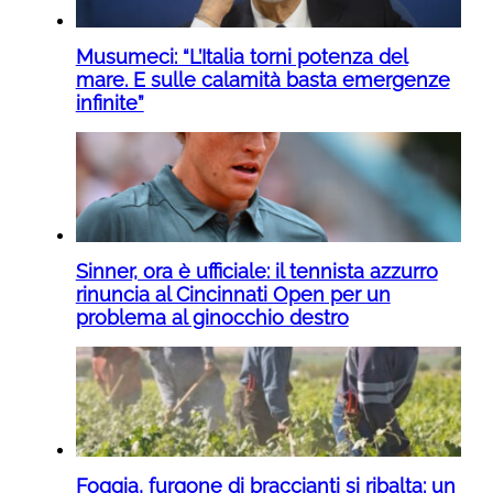
Musumeci: “L’Italia torni potenza del
mare. E sulle calamità basta emergenze
infinite”
Sinner, ora è ufficiale: il tennista azzurro
rinuncia al Cincinnati Open per un
problema al ginocchio destro
Foggia, furgone di braccianti si ribalta: un