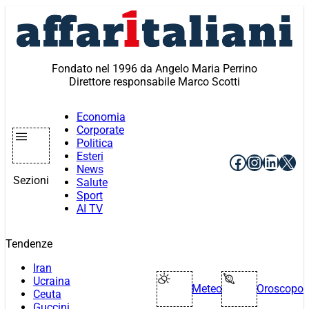
Vai
al
contenuto
Fondato nel 1996 da Angelo Maria Perrino
Direttore responsabile Marco Scotti
Economia
Corporate
Politica
Esteri
Facebook
Instagr
Linke
X
News
Sezioni
Salute
Sport
AI TV
Tendenze
Iran
Ucraina
Meteo
Oroscopo
Ceuta
Guccini