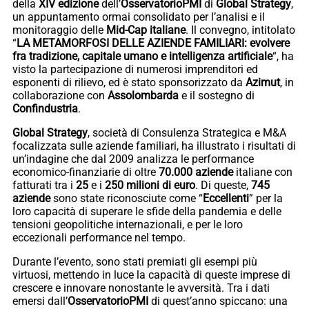
della
XIV edizione
dell’
OsservatorioPMI
di
Global Strategy
,
un appuntamento ormai consolidato per l’analisi e il
monitoraggio delle
Mid-Cap italiane
. Il convegno, intitolato
“
LA METAMORFOSI DELLE AZIENDE FAMILIARI: evolvere
fra tradizione, capitale umano e intelligenza artificiale
“, ha
visto la partecipazione di numerosi imprenditori ed
esponenti di rilievo, ed è stato sponsorizzato da
Azimut
, in
collaborazione con
Assolombarda
e il sostegno di
Confindustria
.
Global Strategy
, società di Consulenza Strategica e M&A
focalizzata sulle aziende familiari, ha illustrato i risultati di
un’indagine che dal 2009 analizza le performance
economico-finanziarie di oltre
70.000 aziende
italiane con
fatturati tra i
25
e i
250 milioni di euro
. Di queste,
745
aziende
sono state riconosciute come “
Eccellenti
” per la
loro capacità di superare le sfide della pandemia e delle
tensioni geopolitiche internazionali, e per le loro
eccezionali performance nel tempo.
Durante l’evento, sono stati premiati gli esempi più
virtuosi, mettendo in luce la capacità di queste imprese di
crescere e innovare nonostante le avversità. Tra i dati
emersi dall’
OsservatorioPMI
di quest’anno spiccano: una