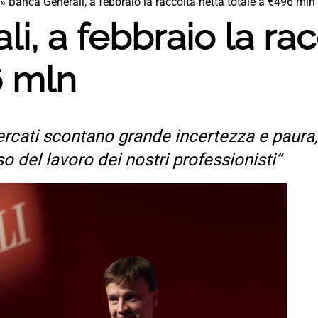
»
Banca Generali, a febbraio la raccolta netta totale a €496 mln
i, a febbraio la rac
6 mln
ercati scontano grande incertezza e paur
del lavoro dei nostri professionisti”