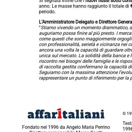
Si segnala infine che i
nuovi
flussi
sotto
cons
anno. Le masse hanno raggiunto il totale di
periodo.
L’Amministratore Delegato e Direttore Gener
“
Stiamo vivendo un momento drammatico, di 
auguriamo possa finire al più presto. I merc
come questi che sono maggiormente orgoglios
con professionalità, serietà e vicinanza nei co
ancora una volta la capacità di guardare olt
unica sul mercato. La solidità della banca e
riscontro nei bisogni delle famiglie e le rispos
di raccolta gestita confermano la capacità di
Seguiamo con la massima attenzione l’evoluzi
rappresentare un punto di riferimento per la 
© 199
Test
Fondato nel 1996 da Angelo Maria Perrino
1996