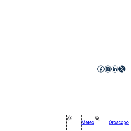
Facebook
Instagr
Linke
X
Meteo
Oroscopo