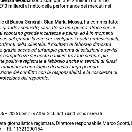
ulenza
evoluta
sono stati pari a €42 milioni da inizio
€7,0 miliardi
al netto della performance dei mercati nel
ale di Banca Generali, Gian Maria Mossa
, ha commentato:
grande sconcerto, causato da una guerra atroce che ci
ati scontano grande incertezza e paura, ed è in momenti
o del grande lavoro che svolgono i nostri professionisti,
nfronti della clientela. Il risultato di febbraio dimostra
re, grazie anche ad un’ampia gamma di soluzioni e servizi
 le competenze dei nostri bankers trovano sempre più
te positive registrate a febbraio anche in termini di flussi
 ragionare in una logica di medio lungo periodo.
one del conflitto con la responsabilità e la coscienza di
protezione del risparmio.”
6 – 2026 Uomini & Affari S.r.l. Tutti i diritti sono riservati
ata giornalistica registrata, Direttore responsabile Marco Scotti, 
 – P.I. 11321290154