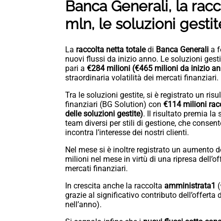
Banca Generali, la racc
mln, le soluzioni gesti
La
raccolta netta totale
di
Banca Generali
a f
nuovi flussi da inizio anno. Le soluzioni gesti
pari a
€284 milioni (€465 milioni da inizio a
straordinaria volatilità dei mercati finanziari.
Tra le soluzioni gestite, si è registrato un ri
finanziari (BG Solution) con
€114 milioni rac
delle soluzioni gestite)
. Il risultato premia l
team diversi per stili di gestione, che consen
incontra l’interesse dei nostri clienti.
Nel mese si è inoltre registrato un aumento de
milioni nel mese in virtù di una ripresa dell’off
mercati finanziari.
In crescita anche la raccolta
amministrata
1
(
grazie al significativo contributo dell’offerta 
nell’anno).