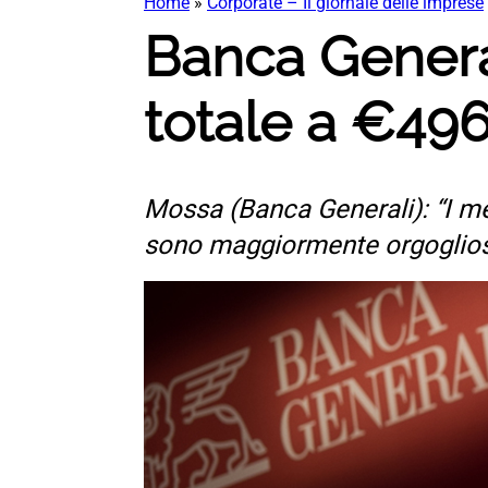
Home
»
Corporate – Il giornale delle imprese
Banca General
totale a €49
Mossa (Banca Generali): “I m
sono maggiormente orgoglioso 