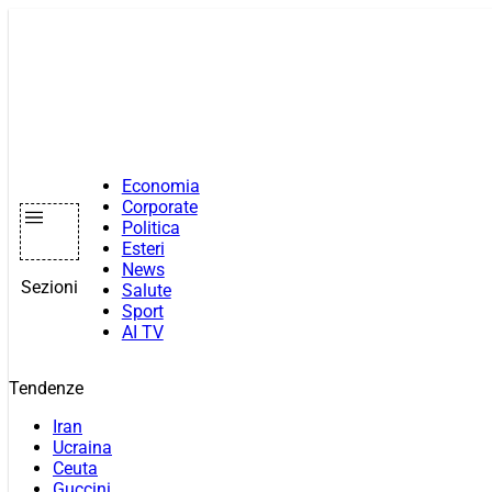
Vai
al
contenuto
Economia
Corporate
Politica
Esteri
News
Sezioni
Salute
Sport
AI TV
Tendenze
Iran
Ucraina
Ceuta
Guccini