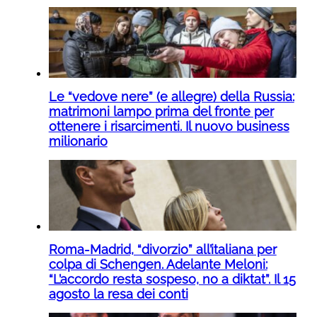
Le “vedove nere” (e allegre) della Russia:
matrimoni lampo prima del fronte per
ottenere i risarcimenti. Il nuovo business
milionario
Roma-Madrid, “divorzio” all’italiana per
colpa di Schengen. Adelante Meloni:
“L’accordo resta sospeso, no a diktat”. Il 15
agosto la resa dei conti