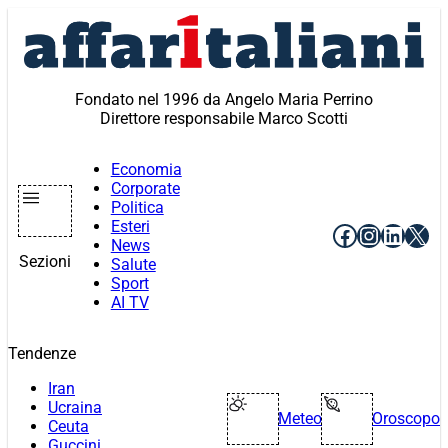
Vai
al
contenuto
Fondato nel 1996 da Angelo Maria Perrino
Direttore responsabile Marco Scotti
Economia
Corporate
Politica
Esteri
Facebook
Instagr
Linke
X
News
Sezioni
Salute
Sport
AI TV
Tendenze
Iran
Ucraina
Meteo
Oroscopo
Ceuta
Guccini