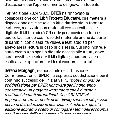
d’eccezione per l’apprendimento dei giovani studenti.
Per l’edizione 2024/2025,
BPER
ha rinnovato la
collaborazione con
Librì Progetti Educativi
, che metterà a
disposizione delle scuole un kit didattico sia in formato
cartaceo, realizzato con materiali ecosostenibili, che
digitale. Il kit includerà QR code per accedere a tracce
audio, facilitando così l’uso del materiale anche da parte
di bambini con disabilità visive, e testi studiati per
agevolare la lettura in caso di dislessia. Sul sito inoltre, è
stato creato uno spazio digitale accessibile a tutti, dove
sarà possibile scaricare il
kit digitale
, guardare video
esplicativi e approfondire i temi economici trattati.
Serena Morgagni
, responsabile della Direzione
Communication di
BPER
, ha espresso soddisfazione per il
continuo successo dell’iniziativa:
“È motivo di grande
soddisfazione per BPER rinnovare per il nono anno
consecutivo un progetto importante che è riuscito a
restituirci risultati straordinari. Con GRANDE! ci
impegniamo attivamente nella divulgazione ai più piccoli
dei temi dell’educazione finanziaria. Anche per questa
edizione abbiamo scelto di coniugare i temi dell’economia