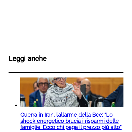
Leggi anche
Guerra in Iran, l’allarme della Bce: “Lo
shock energetico brucia i risparmi delle
famiglie. Ecco chi paga il prezzo più alto”