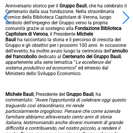
Anniversario storico per il
Gruppo Bauli
, che ha celebrato il
Centenario dalla sua fondazione. Nella straordinaria
cornice della Biblioteca Capitolare di Verona, luogo
simbolo dell’impegno del Gruppo verso la propria
comunità grazie al sostegno alla
Fondazione Biblioteca
Capitolare di
Verona
, il Presidente
Michele
Bauli
ha raccontato la storia e il percorso di crescita del
Gruppo e gli obiettivi per i prossimi 100 anni. In occasione
dell’evento, ha inoltre avuto luogo la cerimonia dell’
annullo
del francobollo
dedicato al
Centenario del Gruppo Bauli
,
appartenente alla serie tematica “
Le eccellenze del
sistema
produttivo ed economico
” ed emesso dal
Ministero dello Sviluppo Economico.
Michele Bauli
, Presidente del
Gruppo Bauli
, ha
commentato:
“Avere l’opportunità di celebrare oggi questo
traguardo così straordinario, mi rende
particolarmente orgoglioso. Pensare che come azienda
familiare abbiamo attraversato cento anni di storia
italiana, testimoniando anche diversi momenti di grande
difficoltà e contribuendo, nel nostro piccolo, a rendere il