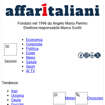
Vai
al
contenuto
Fondato nel 1996 da Angelo Maria Perrino
Direttore responsabile Marco Scotti
Economia
Corporate
Politica
Esteri
Facebook
Instagr
Linke
X
News
Sezioni
Salute
Sport
AI TV
Tendenze
Iran
Ucraina
Meteo
Oroscopo
Ceuta
Guccini