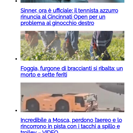
Sinner, ora è ufficiale: il tennista azzurro
rinuncia al Cincinnati Open per un
problema al ginocchio destro
Foggia, furgone di braccianti si ribalta: un
morto e sette feriti
Incredibile a Mosca, perdono l’aereo e lo
rincorrono in pista con i tacchi a spillo e
trolley – VIDEO