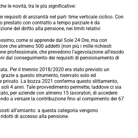
le novità, tra le più significative:
 requisiti di anzianità nel part- time verticale ciclico. Con
o prestato con contratto a tempo parziale è da
zione del diritto alla pensione, nei limiti relativi
prossimo, come si apprende dal Sole 24 Ore, ma con
tore che almeno 500 addetti (non più i mille richiesti
sione professionale, che prevedono l’agevolazione all’esodo
anni dal conseguimento dei requisiti di pensionamento di
ata. Per il triennio 2018/2020 era stato previsto un
grazie a questo strumento, riservato solo ed
re privato. La bozza 2021 conferma questo slittamento,
 soli 4 anni. Tale provvedimento permette, laddove ci sia
cato, per aziende con almeno 15 lavoratori, di accedere
ando a versare la contribuzione fino al compimento dei 67
sposti all’amianto: a questa categoria vengono
i ridotti di accesso alla pensione.