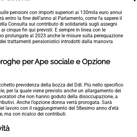
o sulle pensioni con importi superiori ai 130mila euro annui
erà entro la fine dell’anno al Parlamento, come fa sapere il
lla Consulta sul contributo di solidarietà sugli assegni
 ai cinque fin qui previsti. E sempre in linea con le
ono prolungate al 2023 anche le misure sulla perequazione
ei trattamenti pensionistici introdotti dalla manovra
oroghe per Ape sociale e Opzione
chetto previdenza della bozza del Ddl. Più nello specifico
iale, per la quale viene previsto anche un allargamento dei
lavoratori che non hanno goduto della disoccupazione, a
tributivi. Anche l’opzione donna verrà prorogata. Sarà
 del lavoro con il raggiungimento del 58esimo anno d’età
, ma con ricalco dei contributi.
vità