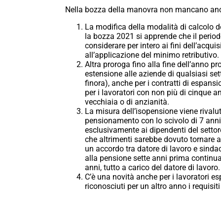
Nella bozza della manovra non mancano anche 
La modifica della modalità di calcolo dei
la bozza 2021 si apprende che il period
considerare per intero ai fini dell’acquisi
all’applicazione del minimo retributivo.
Altra proroga fino alla fine dell’anno 
estensione alle aziende di qualsiasi set
finora), anche per i contratti di espan
per i lavoratori con non più di cinque 
vecchiaia o di anzianità.
La misura dell’isopensione viene rivalut
pensionamento con lo scivolo di 7 anni 
esclusivamente ai dipendenti del setto
che altrimenti sarebbe dovuto tornare a
un accordo tra datore di lavoro e sinda
alla pensione sette anni prima continu
anni, tutto a carico del datore di lavoro.
C’è una novità anche per i lavoratori e
riconosciuti per un altro anno i requisit