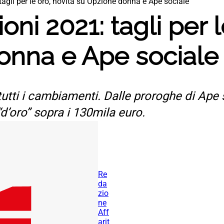
agli per le oro, novità su Opzione donna e Ape sociale
ni 2021: tagli per l
onna e Ape sociale
utti i cambiamenti. Dalle proroghe di Ape 
 “d’oro” sopra i 130mila euro.
Re
da
zio
ne
Aff
arit