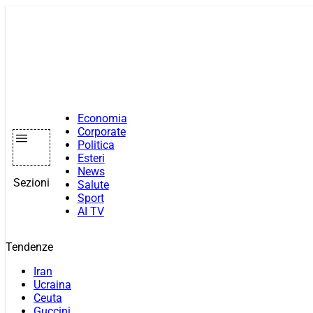
Vai
al
contenuto
Economia
Corporate
Politica
Esteri
News
Sezioni
Salute
Sport
AI TV
Tendenze
Iran
Ucraina
Ceuta
Guccini