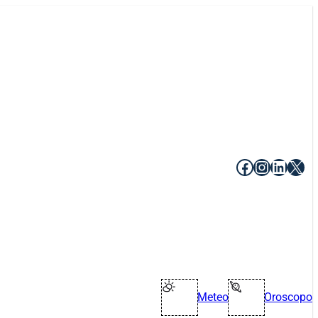
Facebook
Instagr
Linke
X
Meteo
Oroscopo