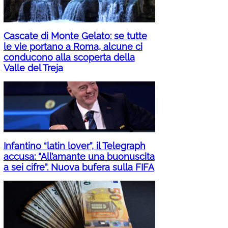
Cascate di Monte Gelato: se tutte
le vie portano a Roma, alcune ci
conducono alla scoperta della
Valle del Treja
Infantino “latin lover”, il Telegraph
accusa: “All’amante una buonuscita
a sei cifre”. Nuova bufera sulla FIFA