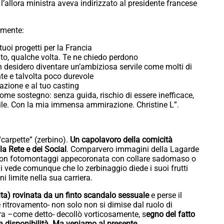
 l’allora ministra aveva indirizzato al presidente francese
amente:
 tuoi progetti per la Francia
ito, qualche volta. Te ne chiedo perdono
n desidero diventare un’ambiziosa servile come molti di
nte e talvolta poco durevole
 azione e al tuo casting
ome sostegno: senza guida, rischio di essere inefficace,
ile. Con la mia immensa ammirazione. Christine L”.
 “carpette” (zerbino).
Un capolavoro della comicità
la Rete e dei Social
. Comparvero immagini della Lagarde
” con fotomontaggi appecoronata con collare sadomaso o
Si vede comunque che lo zerbinaggio diede i suoi frutti
ni limite nella sua carriera.
ita) rovinata da un finto scandalo sessuale
e perse il
ritrovamento- non solo non si dimise dal ruolo di
era –come detto- decollò vorticosamente, s
egno del fatto
 disponibilità. Ma veniamo al presente.