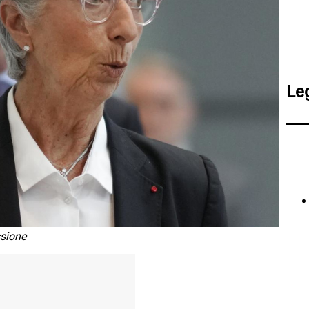
Le
ssione