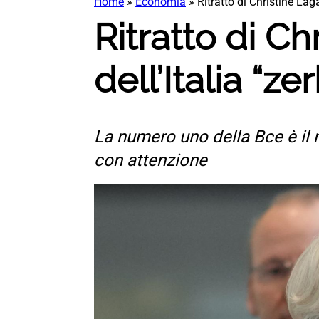
Home
»
Economia
»
Ritratto di Christine Lag
Ritratto di C
dell’Italia “z
La numero uno della Bce è il
con attenzione