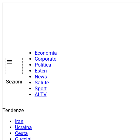
Vai
al
contenuto
Economia
Corporate
Politica
Esteri
News
Sezioni
Salute
Sport
AI TV
Tendenze
Iran
Ucraina
Ceuta
Guccini