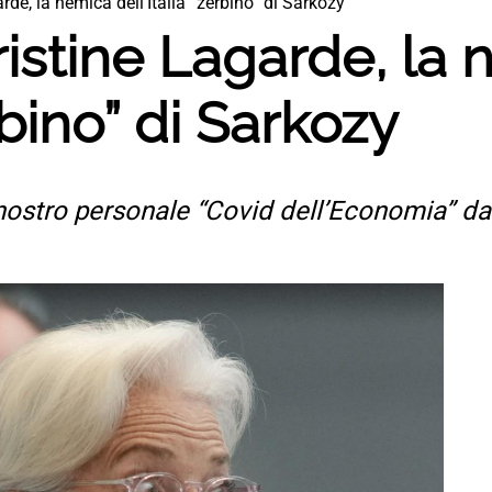
arde, la nemica dell’Italia “zerbino” di Sarkozy
hristine Lagarde, la
erbino” di Sarkozy
 nostro personale “Covid dell’Economia” d