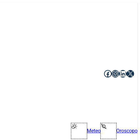
Facebook
Instagr
Linke
X
Meteo
Oroscopo