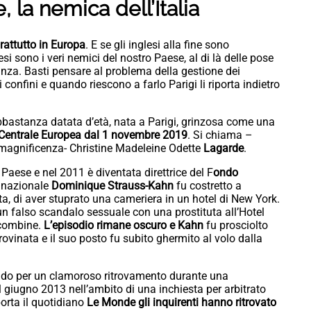
 la nemica dell’Italia
prattutto in Europa
. E se gli inglesi alla fine sono
si sono i veri nemici del nostro Paese, al di là delle pose
anza. Basti pensare al problema della gestione dei
i confini e quando riescono a farlo Parigi li riporta indietro
abbastanza datata d’età, nata a Parigi, grinzosa come una
Centrale Europea dal 1 novembre 2019
. Si chiama –
o magnificenza- Christine Madeleine Odette
Lagarde
.
Paese e nel 2011 è diventata direttrice del F
ondo
nnazionale
Dominique Strauss-Kahn
fu costretto a
ata, di aver stuprato una cameriera in un hotel di New York.
un falso scandalo sessuale con una prostituta all’Hotel
a combine.
L’episodio rimane oscuro e Kahn
fu prosciolto
ovinata e il suo posto fu subito ghermito al volo dalla
do per un clamoroso ritrovamento durante una
l giugno 2013 nell’ambito di una inchiesta per arbitrato
porta il quotidiano
Le Monde gli inquirenti hanno ritrovato