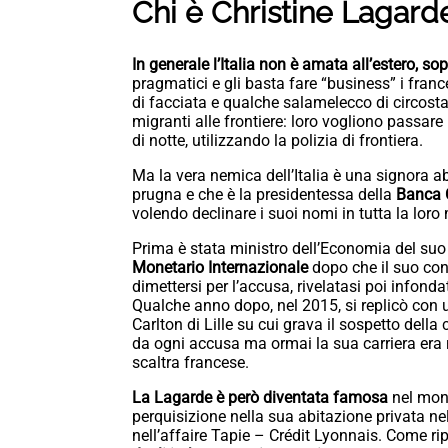
Chi è Christine Lagarde,
In generale l’Italia non è amata all’estero, so
pragmatici e gli basta fare “business” i france
di facciata e qualche salamelecco di circost
migranti alle frontiere: loro vogliono passare 
di notte, utilizzando la polizia di frontiera.
Ma la vera nemica dell’Italia è una signora 
prugna e che è la presidentessa della
Banca 
volendo declinare i suoi nomi in tutta la lor
Prima è stata ministro dell’Economia del suo 
Monetario Internazionale
dopo che il suo co
dimettersi per l’accusa, rivelatasi poi infond
Qualche anno dopo, nel 2015, si replicò con 
Carlton di Lille su cui grava il sospetto dell
da ogni accusa ma ormai la sua carriera era r
scaltra francese.
La Lagarde è però diventata famosa
nel mon
perquisizione nella sua abitazione privata ne
nell’affaire Tapie – Crédit Lyonnais. Come ri