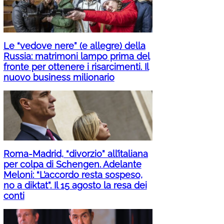
Le “vedove nere” (e allegre) della
Russia: matrimoni lampo prima del
fronte per ottenere i risarcimenti. Il
nuovo business milionario
Roma-Madrid, “divorzio” all’italiana
per colpa di Schengen. Adelante
Meloni: “L’accordo resta sospeso,
no a diktat”. Il 15 agosto la resa dei
conti