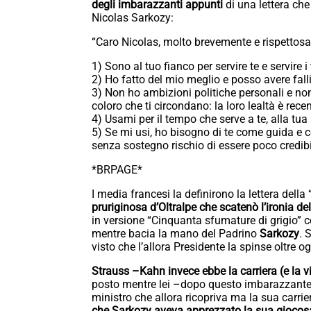
degli imbarazzanti appunti
di una lettera che
Nicolas Sarkozy:
“Caro Nicolas, molto brevemente e rispettos
1) Sono al tuo fianco per servire te e servire i
2) Ho fatto del mio meglio e posso avere fall
3) Non ho ambizioni politiche personali e no
coloro che ti circondano: la loro lealtà è rece
4) Usami per il tempo che serve a te, alla tua
5) Se mi usi, ho bisogno di te come guida e c
senza sostegno rischio di essere poco credib
*BRPAGE*
I media francesi la definirono la lettera della
pruriginosa d’Oltralpe che scatenò l’ironia del
in versione “Cinquanta sfumature di grigio
mentre bacia la mano del Padrino
Sarkozy
. 
visto che l’allora Presidente la spinse oltre og
Strauss –Kahn invece ebbe la carriera (e la v
posto mentre lei –dopo questo imbarazzante 
ministro che allora ricopriva ma la sua carri
che Sarkozy aveva apprezzato la sua giocosa