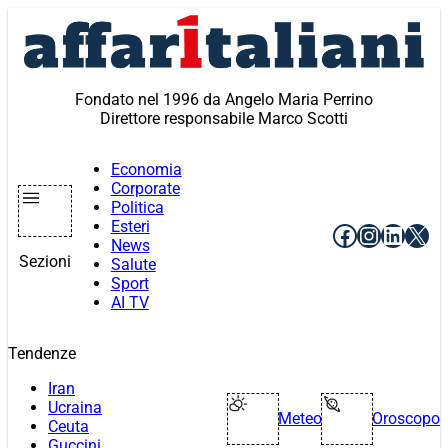
Vai
al
contenuto
Fondato nel 1996 da Angelo Maria Perrino
Direttore responsabile Marco Scotti
Economia
Corporate
Politica
Esteri
Facebook
Instagr
Linke
X
News
Sezioni
Salute
Sport
AI TV
Tendenze
Iran
Ucraina
Meteo
Oroscopo
Ceuta
Guccini