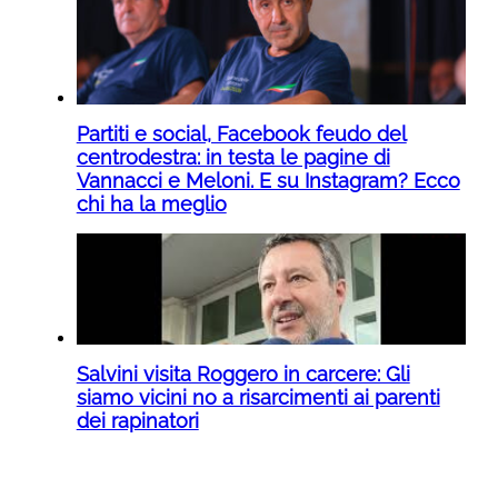
Partiti e social, Facebook feudo del
centrodestra: in testa le pagine di
Vannacci e Meloni. E su Instagram? Ecco
chi ha la meglio
Salvini visita Roggero in carcere: Gli
siamo vicini no a risarcimenti ai parenti
dei rapinatori