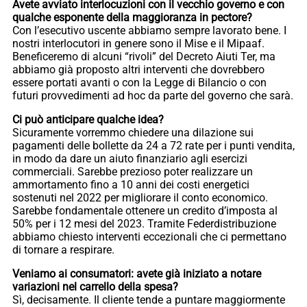
Avete avviato interlocuzioni con il vecchio governo e con
qualche esponente della maggioranza in pectore?
Con l’esecutivo uscente abbiamo sempre lavorato bene. I
nostri interlocutori in genere sono il Mise e il Mipaaf.
Beneficeremo di alcuni “rivoli” del Decreto Aiuti Ter, ma
abbiamo già proposto altri interventi che dovrebbero
essere portati avanti o con la Legge di Bilancio o con
futuri provvedimenti ad hoc da parte del governo che sarà.
Ci può anticipare qualche idea?
Sicuramente vorremmo chiedere una dilazione sui
pagamenti delle bollette da 24 a 72 rate per i punti vendita,
in modo da dare un aiuto finanziario agli esercizi
commerciali. Sarebbe prezioso poter realizzare un
ammortamento fino a 10 anni dei costi energetici
sostenuti nel 2022 per migliorare il conto economico.
Sarebbe fondamentale ottenere un credito d’imposta al
50% per i 12 mesi del 2023. Tramite Federdistribuzione
abbiamo chiesto interventi eccezionali che ci permettano
di tornare a respirare.
Veniamo ai consumatori: avete già iniziato a notare
variazioni nel carrello della spesa?
Sì, decisamente. Il cliente tende a puntare maggiormente