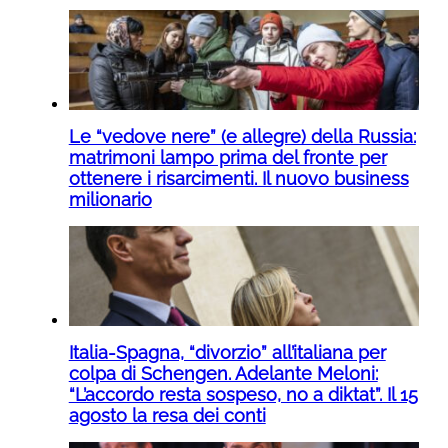
Le “vedove nere” (e allegre) della Russia:
matrimoni lampo prima del fronte per
ottenere i risarcimenti. Il nuovo business
milionario
Italia-Spagna, “divorzio” all’italiana per
colpa di Schengen. Adelante Meloni:
“L’accordo resta sospeso, no a diktat”. Il 15
agosto la resa dei conti