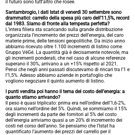
il futuro sono tutt’altro che rosee.
Santambrogio, i dati Istat di venerdì 30 settembre sono
drammatici: carrello della spesa più caro dell’11,5%, record
dal 1983. Siamo di fronte alla tempesta perfetta?
L’intera filiera sta scaricando sulla grande distribuzione
organizzata l’incremento dei prezzi dell’energia, del caro
materie prime, delle tensioni geopolitiche. Da inizio anno
abbiamo ricevuto oltre 1.100 incrementi di listino come
Gruppo VéGé. La quantità già è decisamente notevole, ma
gli incrementi ponderati, che nel caso di alcune referenze
superano il 30%, arrivano a un +15% rispetto al 2021.
Pensi che negli anni passati discutevamo di rincari tra l’1 e
l’1,5%. Adesso abbiamo aziende in portafoglio che
vogliono negoziare il quinto aumento di listino.
I punti vendita poi hanno il tema del costo dell’energia: a
quanto stiamo arrivando?
Il peso è quasi triplicato: prima era nell’ordine dell’1,6-2%,
ora siamo nell’ordine del 5%. Quindi, se sommiamo il 15%
degli incrementi da parte dei fornitori al 5% del costo
dell’energia arriviamo quasi a un 20% di incremento dei
costi nel corso dell’anno. Se pensiamo che l’Istat ha
quantificato l’aumento dei prezzi del carrello per il