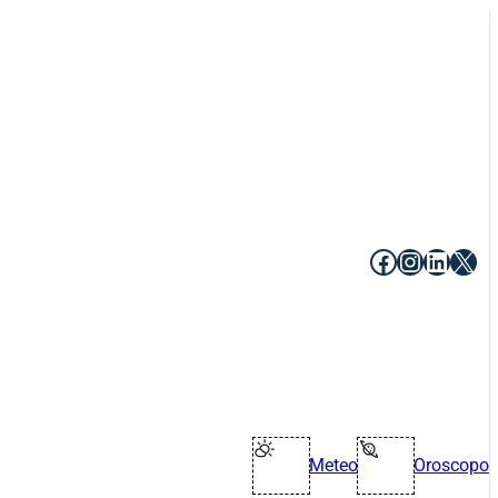
Facebook
Instagr
Linke
X
Meteo
Oroscopo