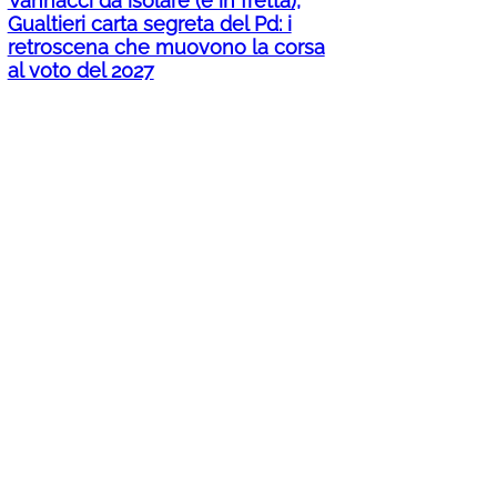
Vannacci da isolare (e in fretta),
Gualtieri carta segreta del Pd: i
retroscena che muovono la corsa
al voto del 2027