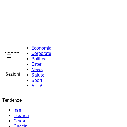
Vai
al
contenuto
Economia
Corporate
Politica
Esteri
News
Sezioni
Salute
Sport
AI TV
Tendenze
Iran
Ucraina
Ceuta
Guccini