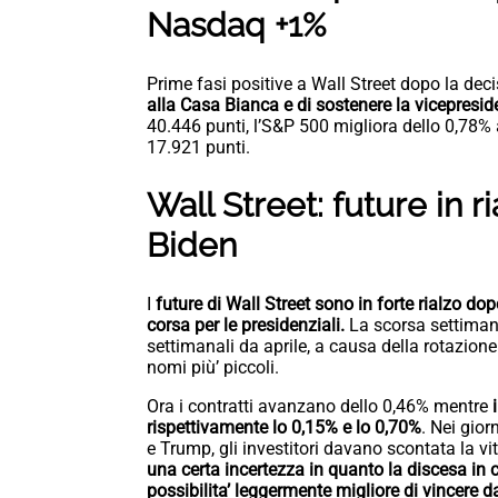
Nasdaq +1%
Prime fasi positive a Wall Street dopo la dec
alla Casa Bianca e di sostenere la vicepresi
40.446 punti, l’S&P 500 migliora dello 0,78%
17.921 punti.
Wall Street: future in r
Biden
I
future di Wall Street sono in forte rialzo dopo
corsa per le presidenziali.
La scorsa settimana
settimanali da aprile, a causa della rotazione 
nomi più’ piccoli.
Ora i contratti avanzano dello 0,46% mentre
rispettivamente lo 0,15% e lo 0,70%
. Nei gior
e Trump, gli investitori davano scontata la vit
una certa incertezza in quanto la discesa i
possibilita’ leggermente migliore di vincere d