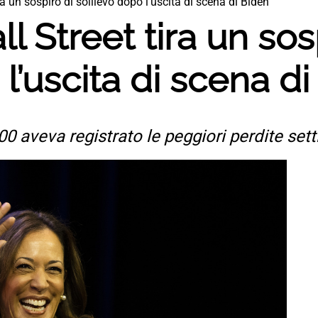
ira un sospiro di sollievo dopo l’uscita di scena di Biden
ll Street tira un sos
l’uscita di scena d
 aveva registrato le peggiori perdite sett