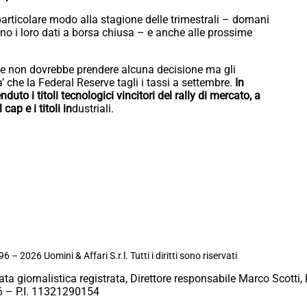
n particolare modo alla stagione delle trimestrali – domani
no i loro dati a borsa chiusa – e anche alle prossime
rale non dovrebbe prendere alcuna decisione ma gli
’ che la Federal Reserve tagli i tassi a settembre.
In
duto i titoli tecnologici vincitori del rally di mercato, a
cap e i titoli in
dustriali.
6 – 2026 Uomini & Affari S.r.l. Tutti i diritti sono riservati
ata giornalistica registrata, Direttore responsabile Marco Scotti, 
 – P.I. 11321290154