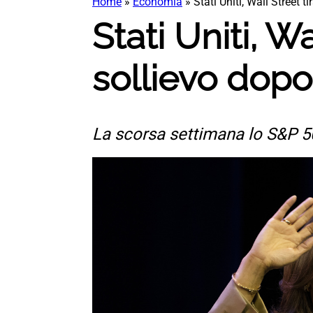
Home
»
Economia
»
Stati Uniti, Wall Street t
Stati Uniti, Wa
sollievo dopo 
La scorsa settimana lo S&P 500