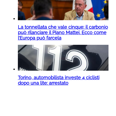
La tonnellata che vale cinque: il carbonio
può rilanciare il Piano Mattei. Ecco come
l’Europa può farcela
Torino, automobilista investe 4 ciclisti
dopo una lite: arrestato