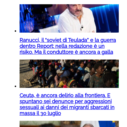
Ranucci, il “soviet di Teulada” e la guerra
dentro Report: nella redazione è un
risiko. Ma il conduttore è ancora a galla
Ceuta, è ancora delirio alla frontiera. E
spuntano sei denunce per aggressioni
sessuali ai danni dei migranti sbarcati in
massa il 30 luglio