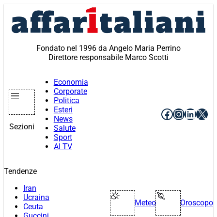
Vai
al
contenuto
Fondato nel 1996 da Angelo Maria Perrino
Direttore responsabile Marco Scotti
Economia
Corporate
Politica
Esteri
Facebook
Instagr
Linke
X
News
Sezioni
Salute
Sport
AI TV
Tendenze
Iran
Ucraina
Meteo
Oroscopo
Ceuta
Guccini