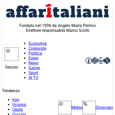
Vai
al
contenuto
Fondato nel 1996 da Angelo Maria Perrino
Direttore responsabile Marco Scotti
Economia
Corporate
Politica
Esteri
Facebook
Instagr
Linke
X
News
Sezioni
Salute
Sport
AI TV
Tendenze
Iran
Ucraina
Meteo
Oroscopo
Ceuta
Guccini