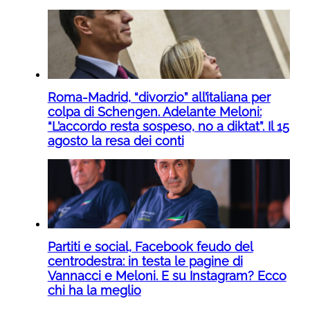
Roma-Madrid, “divorzio” all’italiana per
colpa di Schengen. Adelante Meloni:
“L’accordo resta sospeso, no a diktat”. Il 15
agosto la resa dei conti
Partiti e social, Facebook feudo del
centrodestra: in testa le pagine di
Vannacci e Meloni. E su Instagram? Ecco
chi ha la meglio