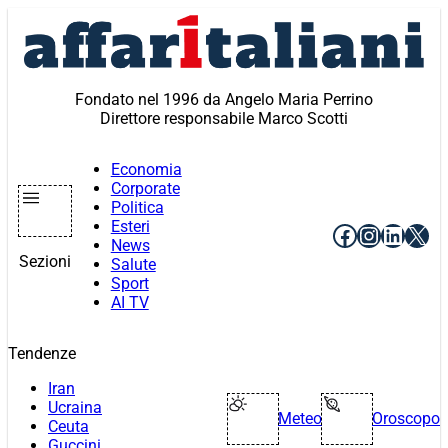
Vai
al
contenuto
Fondato nel 1996 da Angelo Maria Perrino
Direttore responsabile Marco Scotti
Economia
Corporate
Politica
Esteri
Facebook
Instagr
Linke
X
News
Sezioni
Salute
Sport
AI TV
Tendenze
Iran
Ucraina
Meteo
Oroscopo
Ceuta
Guccini