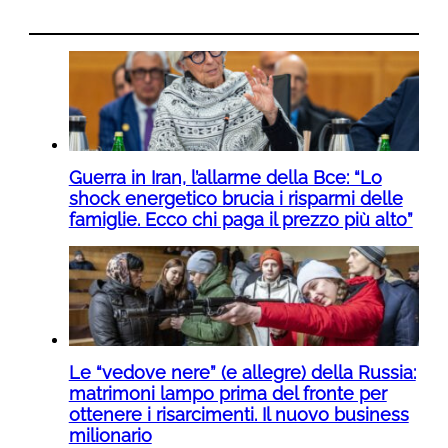
Guerra in Iran, l’allarme della Bce: “Lo
shock energetico brucia i risparmi delle
famiglie. Ecco chi paga il prezzo più alto”
Le “vedove nere” (e allegre) della Russia:
matrimoni lampo prima del fronte per
ottenere i risarcimenti. Il nuovo business
milionario