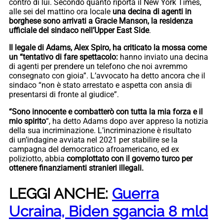
contro di lui. Secondo quanto riporta il New York Times,
alle sei del mattino ora locale
una decina di agenti in
borghese sono arrivati a Gracie Manson, la residenza
ufficiale del sindaco nell’Upper East Side
.
Il legale di Adams, Alex Spiro, ha criticato la mossa come
un “tentativo di fare spettacolo:
hanno inviato una decina
di agenti per prendere un telefono che noi avremmo
consegnato con gioia”. L’avvocato ha detto ancora che il
sindaco “non è stato arrestato e aspetta con ansia di
presentarsi di fronte al giudice”.
“Sono innocente e combatterò con tutta la mia forza e il
mio spirito
“, ha detto Adams dopo aver appreso la notizia
della sua incriminazione. L’incriminazione è risultato
di un’indagine avviata nel 2021 per stabilire se la
campagna del democratico afroamericano, ed ex
poliziotto, abbia
complottato con il governo turco per
ottenere finanziamenti stranieri illegali.
LEGGI ANCHE:
Guerra
Ucraina, Biden sgancia 8 mld