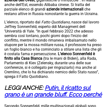
aziende dell’Ovest
, gigantesche o minuscole”. In realtà
anche dell’Est, essendo Alibaba cinese. Si tratta del
parziale elenco
di grandi
aziende
internazionali
che
restano attive in Russia nonostante la guerra in Ucraina.
L’elenco, riportato dal
Fatto Quotidiano,
nasce dal lavoro
Jeffrey Sonnenfeld, esperto ddi Managment dell
’Università di Yale. “In quel febbraio 2022 che adesso
sembra così lontano, pochi giorni dopo l’inizio del
conflitto, mentre il mondo rimaneva imbalsamato nello
stupore per la mossa militare russa, il professore ha preso
un foglio bianco e ha cominciato a stilare una lista che gli
è costata fama e persecuzione.
L’elenco Sonnenfeld è
finito alla Casa Bianca
(tra le mani di Biden), alla Rada,
Parlamento di Kiev (Zelensky, durante una delle sue
conferenze, si è collegato per ringraziarlo) ma anche al
Cremlino, che lo ha dichiarato nemico dello Stato russo”,
spiega il Fatto Quotidiano.
LEGGI ANCHE:
Putin, il ricatto sul
grano è un grande bluff. Ecco perché
Secondo Sonnenfeld, mille multinazionali globali sono