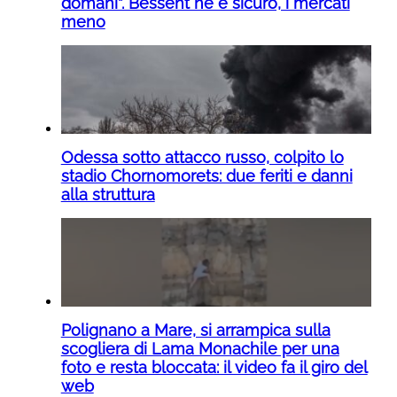
domani”. Bessent ne è sicuro, i mercati
meno
Odessa sotto attacco russo, colpito lo
stadio Chornomorets: due feriti e danni
alla struttura
Polignano a Mare, si arrampica sulla
scogliera di Lama Monachile per una
foto e resta bloccata: il video fa il giro del
web