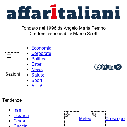
Vai
al
contenuto
Fondato nel 1996 da Angelo Maria Perrino
Direttore responsabile Marco Scotti
Economia
Corporate
Politica
Esteri
Facebook
Instagr
Linke
X
News
Sezioni
Salute
Sport
AI TV
Tendenze
Iran
Ucraina
Meteo
Oroscopo
Ceuta
Guccini