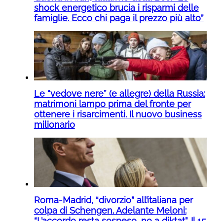
shock energetico brucia i risparmi delle
famiglie. Ecco chi paga il prezzo più alto”
Le “vedove nere” (e allegre) della Russia:
matrimoni lampo prima del fronte per
ottenere i risarcimenti. Il nuovo business
milionario
Roma-Madrid, “divorzio” all’italiana per
colpa di Schengen. Adelante Meloni:
“L’accordo resta sospeso, no a diktat”. Il 15