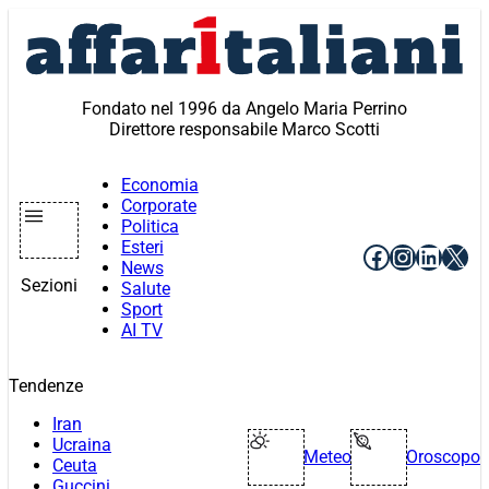
Vai
al
contenuto
Fondato nel 1996 da Angelo Maria Perrino
Direttore responsabile Marco Scotti
Economia
Corporate
Politica
Esteri
Facebook
Instagr
Linke
X
News
Sezioni
Salute
Sport
AI TV
Tendenze
Iran
Ucraina
Meteo
Oroscopo
Ceuta
Guccini