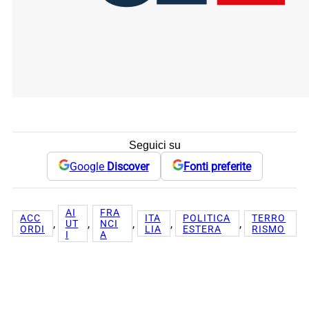
Seguici su
Google
Discover
Fonti preferite
AI
FRA
ACC
ITA
POLITICA
TERRO
, 
, 
, 
, 
, 
UT
NCI
ORDI
LIA
ESTERA
RISMO
I
A