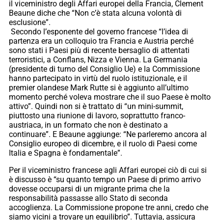
il viceministro degli Affari europei della Francia, Clement
Beaune diche che “Non c’è stata alcuna volontà di
esclusione”.
Secondo l’esponente del governo francese “l’idea di
partenza era un colloquio tra Francia e Austria perché
sono stati i Paesi più di recente bersaglio di attentati
terroristici, a Conflans, Nizza e Vienna. La Germania
(presidente di turno del Consiglio Ue) e la Commissione
hanno partecipato in virtù del ruolo istituzionale, e il
premier olandese Mark Rutte si è aggiunto all’ultimo
momento perché voleva mostrare che il suo Paese è molto
attivo”. Quindi non si è trattato di “un mini-summit,
piuttosto una riunione di lavoro, soprattutto franco-
austriaca, in un formato che non è destinato a
continuare”. E Beaune aggiunge: “Ne parleremo ancora al
Consiglio europeo di dicembre, e il ruolo di Paesi come
Italia e Spagna è fondamentale”.
Per il viceministro francese agli Affari europei ciò di cui si
è discusso è “su quanto tempo un Paese di primo arrivo
dovesse occuparsi di un migrante prima che la
responsabilità passasse allo Stato di seconda
accoglienza. La Commissione propone tre anni, credo che
siamo vicini a trovare un equilibrio”. Tuttavia, assicura