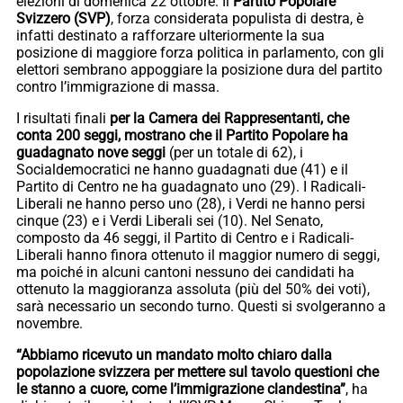
elezioni di domenica 22 ottobre. Il
Partito Popolare
Svizzero (SVP)
, forza considerata populista di destra, è
infatti destinato a rafforzare ulteriormente la sua
posizione di maggiore forza politica in parlamento, con gli
elettori sembrano appoggiare la posizione dura del partito
contro l’immigrazione di massa.
I risultati finali
per la Camera dei Rappresentanti, che
conta 200 seggi, mostrano che il Partito Popolare ha
guadagnato nove seggi
(per un totale di 62), i
Socialdemocratici ne hanno guadagnati due (41) e il
Partito di Centro ne ha guadagnato uno (29). I Radicali-
Liberali ne hanno perso uno (28), i Verdi ne hanno persi
cinque (23) e i Verdi Liberali sei (10). Nel Senato,
composto da 46 seggi, il Partito di Centro e i Radicali-
Liberali hanno finora ottenuto il maggior numero di seggi,
ma poiché in alcuni cantoni nessuno dei candidati ha
ottenuto la maggioranza assoluta (più del 50% dei voti),
sarà necessario un secondo turno. Questi si svolgeranno a
novembre.
“Abbiamo ricevuto un mandato molto chiaro dalla
popolazione svizzera per mettere sul tavolo questioni che
le stanno a cuore, come l’immigrazione clandestina”
, ha