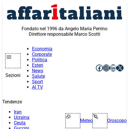
Vai
al
contenuto
Fondato nel 1996 da Angelo Maria Perrino
Direttore responsabile Marco Scotti
Economia
Corporate
Politica
Esteri
Facebook
Instagr
Linke
X
News
Sezioni
Salute
Sport
AI TV
Tendenze
Iran
Ucraina
Meteo
Oroscopo
Ceuta
Guccini