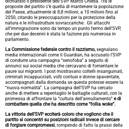
dichiarato il presidente dell’SVP Marco Chiesa. Tra le
proposte del partito c’è quella di mantenere la popolazione
del Paese, attualmente di 8,8 milioni, a 10 milioni fino al
2050, citando le preoccupazioni per la protezione della
natura e le infrastrutture sovraccariche. Gli attacchi
all’immigrazione sono da tempo un punto fermo dell’SVP,
che per due decenni è stata la fazione più numerosa in
parlamento.
La Commissione federale contro il razzismo,
segnalano
media internazionali come il Guardian, ha accusato l’SVP
di condurre una campagna “xenofoba” a seguito di
annunci sui social media che cercavano di fomentare le
paure sui migranti. I post mostravano coltelli insanguinati,
criminali incappucciati, volti contusi e donne spaventate,
accompagnati dalla domanda se questa potesse essere la
“nuova normalità”. La campagna dell’SVP ha cercato
anche di mettere a repentaglio le battaglie culturali, con la
promessa di affrontare la “cultura dell’annullamento”
e di
combattere quella che ha descritto come “follia woke”.
La vittoria dell’SVP ecciterà coloro che vogliono che il
partito si concentri su posizioni radicali invece di cercare
di forgiare compromessi
, rompendo di fatto la prassi della