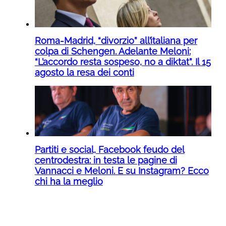
Roma-Madrid, “divorzio” all’italiana per
colpa di Schengen. Adelante Meloni:
“L’accordo resta sospeso, no a diktat”. Il 15
agosto la resa dei conti
Partiti e social, Facebook feudo del
centrodestra: in testa le pagine di
Vannacci e Meloni. E su Instagram? Ecco
chi ha la meglio