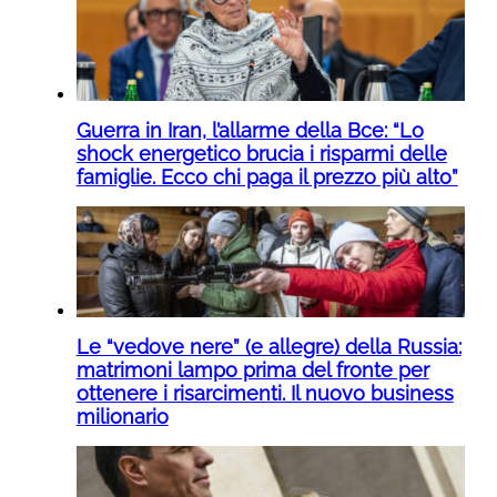
Guerra in Iran, l’allarme della Bce: “Lo
shock energetico brucia i risparmi delle
famiglie. Ecco chi paga il prezzo più alto”
Le “vedove nere” (e allegre) della Russia:
matrimoni lampo prima del fronte per
ottenere i risarcimenti. Il nuovo business
milionario