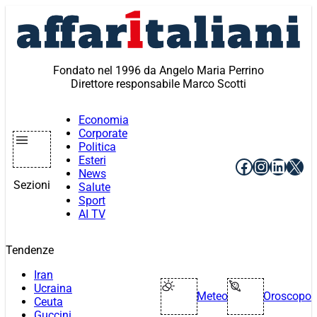
Vai
al
contenuto
Fondato nel 1996 da Angelo Maria Perrino
Direttore responsabile Marco Scotti
Economia
Corporate
Politica
Esteri
Facebook
Instagr
Linke
X
News
Sezioni
Salute
Sport
AI TV
Tendenze
Iran
Ucraina
Meteo
Oroscopo
Ceuta
Guccini